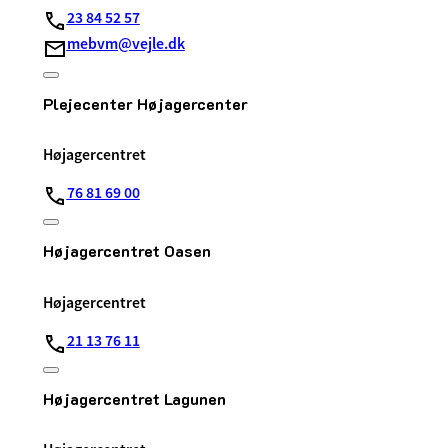
23 84 52 57
mebvm@vejle.dk
Plejecenter Højagercenter
Højagercentret
76 81 69 00
Højagercentret Oasen
Højagercentret
21 13 76 11
Højagercentret Lagunen