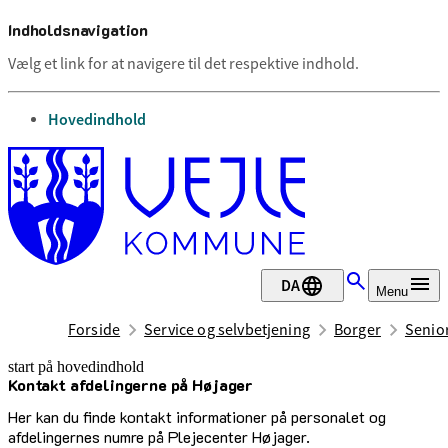
Indholdsnavigation
Vælg et link for at navigere til det respektive indhold.
gå til
Hovedindhold
DA
Menu
Forside
Service og selvbetjening
Borger
Senior
start på hovedindhold
Kontakt afdelingerne på Højager
senest opdateret 10. april 2025
Her kan du finde kontakt informationer på personalet og
afdelingernes numre på Plejecenter Højager.