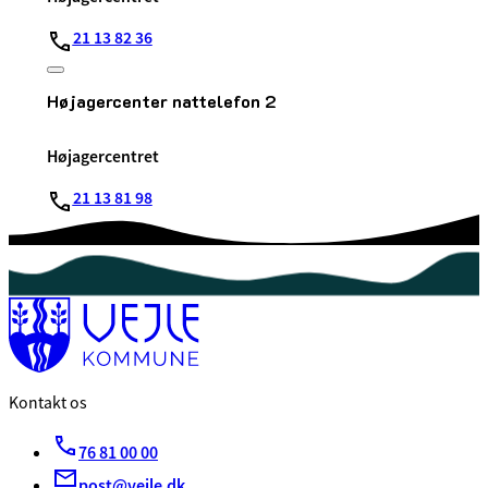
21 13 82 36
Højagercenter nattelefon 2
Højagercentret
21 13 81 98
Kontakt os
76 81 00 00
post@vejle.dk