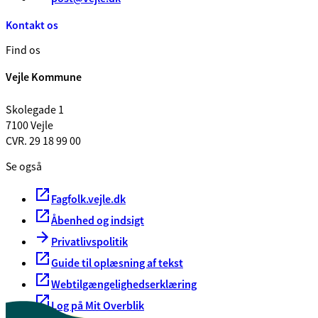
Kontakt os
Find os
Vejle Kommune
Skolegade 1
7100 Vejle
CVR. 29 18 99 00
Se også
Fagfolk.vejle.dk
Åbenhed og indsigt
Privatlivspolitik
Guide til oplæsning af tekst
Webtilgængelighedserklæring
Log på Mit Overblik