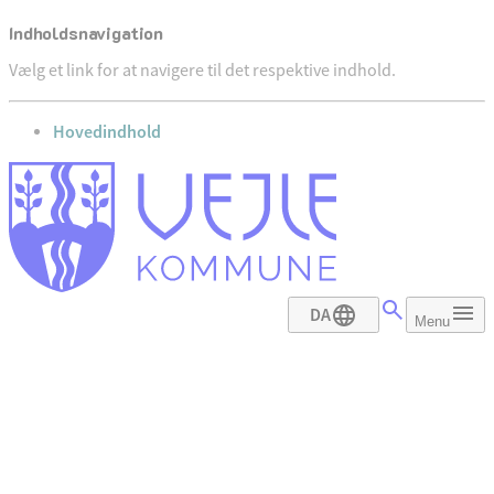
Indholdsnavigation
Vælg et link for at navigere til det respektive indhold.
gå til
Hovedindhold
DA
Menu