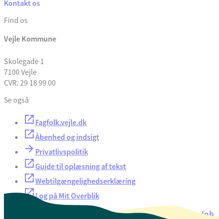
Kontakt os
Find os
Vejle Kommune
Skolegade 1
7100 Vejle
CVR. 29 18 99 00
Se også
Fagfolk.vejle.dk
Åbenhed og indsigt
Privatlivspolitik
Guide til oplæsning af tekst
Webtilgængelighedserklæring
Log på Mit Overblik
Akut hjælp
EAN-numre
Oversigt over selvbetjening
Job