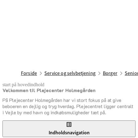
Forside
Service og selvbetjening
Borger
Senior
start på hovedindhold
Velkommen til Plejecenter Holmegården
senest opdateret 16. juni 2026
På Plejecenter Holmegården har vi stort fokus på at give
beboeren en dejlig og tryg hverdag. Plejecentret ligger centralt
i Vejle by med havn og indkøbsmuligheder tæt på.
Indholdsnavigation