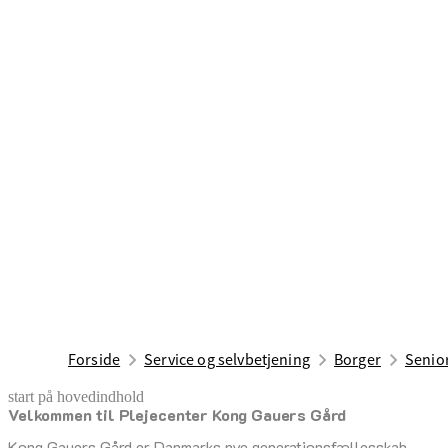
Forside
Service og selvbetjening
Borger
Senior
start på hovedindhold
Velkommen til Plejecenter Kong Gauers Gård
senest opdateret 16. juni 2026
Kong Gauers Gård er Danmarks nye generationsfællesskab,