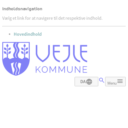
Indholdsnavigation
Vælg et link for at navigere til det respektive indhold.
gå til
Hovedindhold
DA
Menu