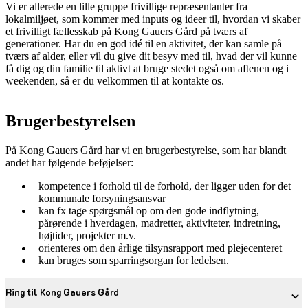
Vi er allerede en lille gruppe frivillige repræsentanter fra
lokalmiljøet, som kommer med inputs og ideer til, hvordan vi skaber
et frivilligt fællesskab på Kong Gauers Gård på tværs af
generationer. Har du en god idé til en aktivitet, der kan samle på
tværs af alder, eller vil du give dit besyv med til, hvad der vil kunne
få dig og din familie til aktivt at bruge stedet også om aftenen og i
weekenden, så er du velkommen til at kontakte os.
Brugerbestyrelsen
På Kong Gauers Gård har vi en brugerbestyrelse, som har blandt
andet har følgende beføjelser:
kompetence i forhold til de forhold, der ligger uden for det
kommunale forsyningsansvar
kan fx tage spørgsmål op om den gode indflytning,
pårørende i hverdagen, madretter, aktiviteter, indretning,
højtider, projekter m.v.
orienteres om den årlige tilsynsrapport med plejecenteret
kan bruges som sparringsorgan for ledelsen.
Ring til Kong Gauers Gård