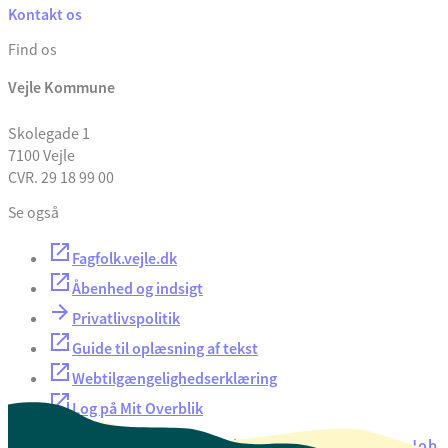
Kontakt os
Find os
Vejle Kommune
Skolegade 1
7100 Vejle
CVR. 29 18 99 00
Se også
Fagfolk.vejle.dk
Åbenhed og indsigt
Privatlivspolitik
Guide til oplæsning af tekst
Webtilgængelighedserklæring
Log på Mit Overblik
Akut hjælp
EAN-numre
Oversigt over selvbetjening
Job