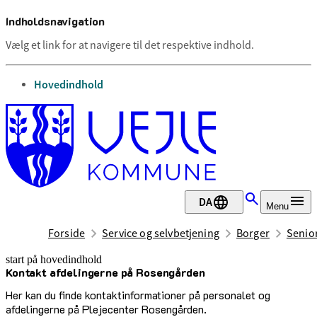
Indholdsnavigation
Vælg et link for at navigere til det respektive indhold.
gå til
Hovedindhold
DA
Menu
Forside
Service og selvbetjening
Borger
Senior
start på hovedindhold
Kontakt afdelingerne på Rosengården
senest opdateret 10. april 2025
Her kan du finde kontaktinformationer på personalet og
afdelingerne på Plejecenter Rosengården.