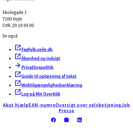
Skolegade 1
7100 Vejle
CVR. 29 18 99 00
Se også
Fagfolk.vejle.dk
Åbenhed og indsigt
Privatlivspolitik
Guide til oplæsning af tekst
Webtilgængelighedserklæring
Log på Mit Overblik
Akut hjælp
EAN-numre
Oversigt over selvbetjening
Job
Presse