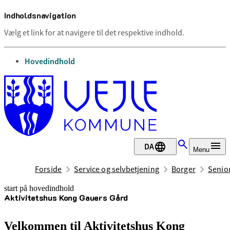
Indholdsnavigation
Vælg et link for at navigere til det respektive indhold.
gå til
Hovedindhold
DA
Menu
Forside
Service og selvbetjening
Borger
Senior
start på hovedindhold
Aktivitetshus Kong Gauers Gård
senest opdateret 7. august 2026
Velkommen til Aktivitetshus Kong