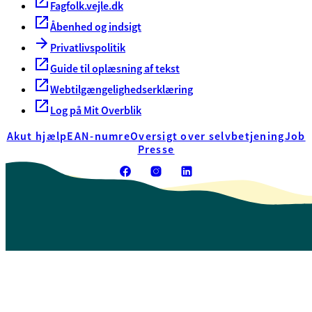
Fagfolk.vejle.dk
Åbenhed og indsigt
Privatlivspolitik
Guide til oplæsning af tekst
Webtilgængelighedserklæring
Log på Mit Overblik
Akut hjælp
EAN-numre
Oversigt over selvbetjening
Job
Presse