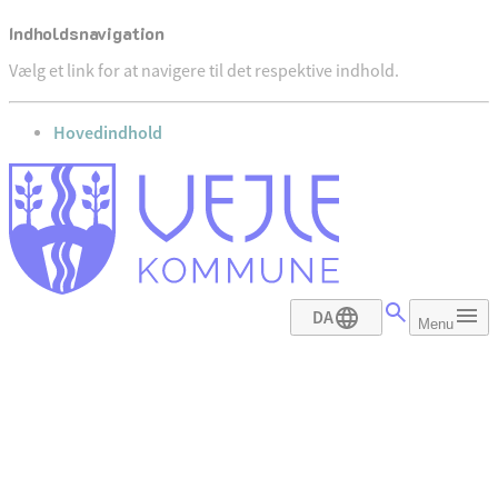
Indholdsnavigation
Vælg et link for at navigere til det respektive indhold.
gå til
Hovedindhold
DA
Menu