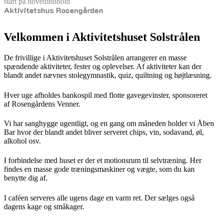
start på hovedindhold
Aktivitetshus Rosengården
senest opdateret 21. maj 2026
Velkommen i Aktivitetshuset Solstrålen
De frivillige i Aktivitetshuset Solstrålen arrangerer en masse
spændende aktiviteter, fester og oplevelser. Af aktiviteter kan der
blandt andet nævnes stolegymnastik, quiz, quiltning og højtlæsning.
Hver uge afholdes bankospil med flotte gavegevinster, sponsoreret
af Rosengårdens Venner.
Vi har sanghygge ugentligt, og en gang om måneden holder vi Åben
Bar hvor der blandt andet bliver serveret chips, vin, sodavand, øl,
alkohol osv.
I forbindelse med huset er der et motionsrum til selvtræning. Her
findes en masse gode træningsmaskiner og vægte, som du kan
benytte dig af.
I caféen serveres alle ugens dage en varm ret. Der sælges også
dagens kage og småkager.