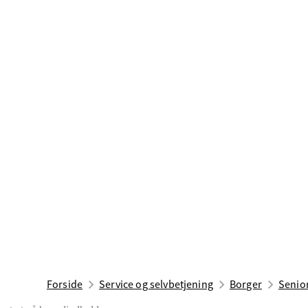
Forside
Service og selvbetjening
Borger
Senior