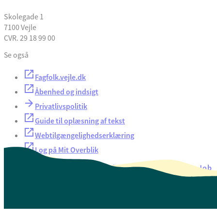
Skolegade 1
7100 Vejle
CVR. 29 18 99 00
Se også
Fagfolk.vejle.dk
Åbenhed og indsigt
Privatlivspolitik
Guide til oplæsning af tekst
Webtilgængelighedserklæring
Log på Mit Overblik
Akut hjælp
EAN-numre
Oversigt over selvbetjening
Job
Presse