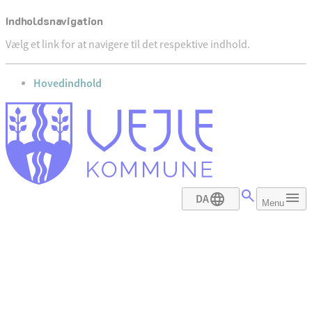
Indholdsnavigation
Vælg et link for at navigere til det respektive indhold.
gå til
Hovedindhold
DA
Menu