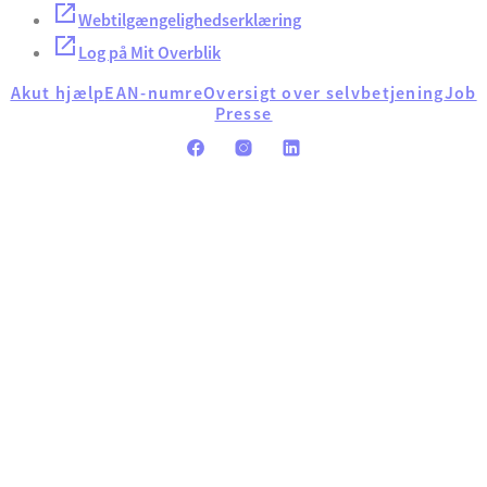
Webtilgængelighedserklæring
Log på Mit Overblik
Akut hjælp
EAN-numre
Oversigt over selvbetjening
Job
Presse