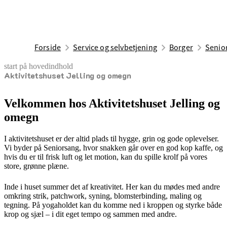
Forside
Service og selvbetjening
Borger
Senior
start på hovedindhold
Aktivitetshuset Jelling og omegn
senest opdateret 21. maj 2026
Velkommen hos Aktivitetshuset Jelling og
omegn
I aktivitetshuset er der altid plads til hygge, grin og gode oplevelser.
Vi byder på Seniorsang, hvor snakken går over en god kop kaffe, og
hvis du er til frisk luft og let motion, kan du spille krolf på vores
store, grønne plæne.
Inde i huset summer det af kreativitet. Her kan du mødes med andre
omkring strik, patchwork, syning, blomsterbinding, maling og
tegning. På yogaholdet kan du komme ned i kroppen og styrke både
krop og sjæl – i dit eget tempo og sammen med andre.