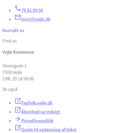
76 81 00 00
post@vejle.dk
Kontakt os
Find os
Vejle Kommune
Skolegade 1
7100 Vejle
CVR. 29 18 99 00
Se også
Fagfolk.vejle.dk
Åbenhed og indsigt
Privatlivspolitik
Guide til oplæsning af tekst