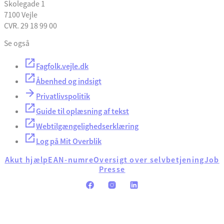
Skolegade 1
7100 Vejle
CVR. 29 18 99 00
Se også
Fagfolk.vejle.dk
Åbenhed og indsigt
Privatlivspolitik
Guide til oplæsning af tekst
Webtilgængelighedserklæring
Log på Mit Overblik
Akut hjælp
EAN-numre
Oversigt over selvbetjening
Job
Presse