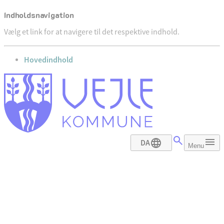
Indholdsnavigation
Vælg et link for at navigere til det respektive indhold.
gå til
Hovedindhold
DA
Menu