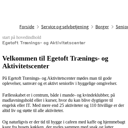
Forside
Service og selvbetjening
Borger
Senior
start på hovedindhold
Egetoft Trænings- og Aktivitetscenter
senest opdateret 21. maj 2026
Velkommen til Egetoft Trænings- og
Aktivitetscenter
På Egetoft Trænings- og Aktivitetscenter mødes man til gode
oplevelser, samvær og et aktivt seniorliv i hyggelige omgivelser.
Fællesskabet er i centrum, både i mande- og kvindeklubber, på
madlavningshold eller i kurser, hvor du kan blive dygtigere til
engelsk eller IT. Med mere end 25 aktiviteter og 110 frivillige er der
altid liv og støtte til alle aktiviteter.
Og naturligvis er der tid til hygge i cafeen med kaffe og hjemmebagt
kage fra husets køkken, der nydes sammen med snak og latter.