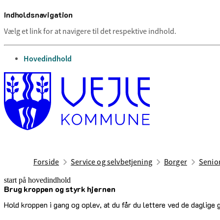
Indholdsnavigation
Vælg et link for at navigere til det respektive indhold.
gå til
Hovedindhold
Forside
Service og selvbetjening
Borger
Senior
start på hovedindhold
Brug kroppen og styrk hjernen
senest opdateret 13. marts 2025
Hold kroppen i gang og oplev, at du får du lettere ved de daglige 