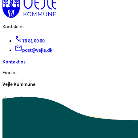
Kontakt os
76 81 00 00
post@vejle.dk
Kontakt os
Find os
Vejle Kommune
Skolegade 1
7100 Vejle
CVR. 29 18 99 00
Se også
Fagfolk.vejle.dk