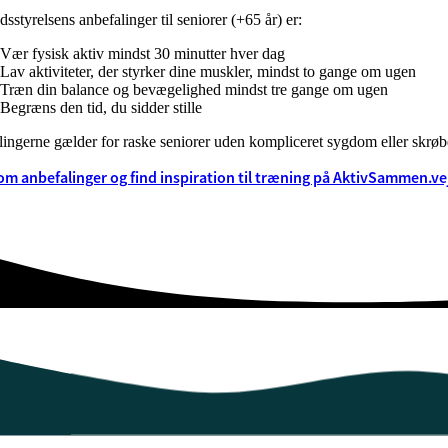
sstyrelsens anbefalinger til seniorer (+65 år) er:
Vær fysisk aktiv mindst 30 minutter hver dag
Lav aktiviteter, der styrker dine muskler, mindst to gange om ugen
Træn din balance og bevægelighed mindst tre gange om ugen
Begræns den tid, du sidder stille
ingerne gælder for raske seniorer uden kompliceret sygdom eller skrøb
m anbefalinger og find inspiration til træning på AktivSammen.ve