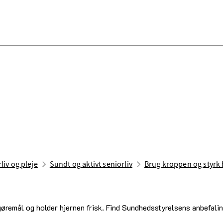
liv og pleje
Sundt og aktivt seniorliv
Brug kroppen og styrk
gøremål og holder hjernen frisk. Find Sundhedsstyrelsens anbefalinge