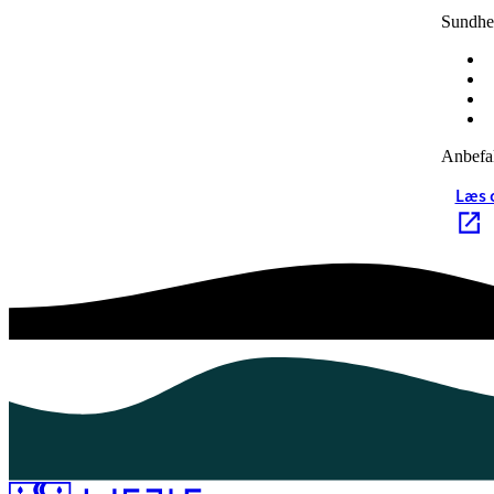
Sundhed
Anbefal
Læs o