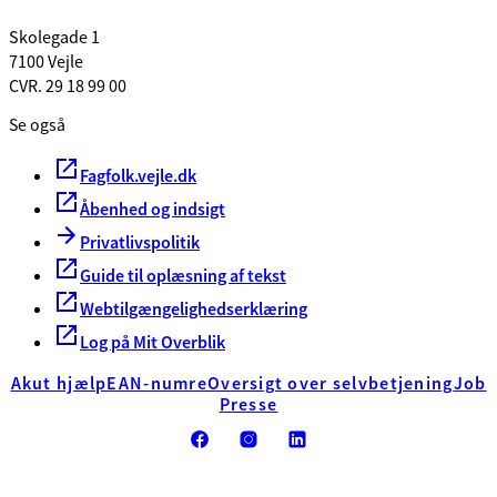
Skolegade 1
7100 Vejle
CVR. 29 18 99 00
Se også
Fagfolk.vejle.dk
Åbenhed og indsigt
Privatlivspolitik
Guide til oplæsning af tekst
Webtilgængelighedserklæring
Log på Mit Overblik
Akut hjælp
EAN-numre
Oversigt over selvbetjening
Job
Presse