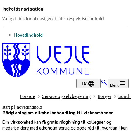
Indholdsnavigation
Vælg et link for at navigere til det respektive indhold.
gå til
Hovedindhold
DA
Menu
Forside
Service og selvbetjening
Borger
Sundh
start på hovedindhold
Rådgivning om alkoholbehandling til virksomheder
senest opdateret 11. februar 2025
Din virksomhed kan få gratis rådgivning til kollegaer og
medarbejdere med alkoholmisbrug og gode råd til, hvordan I kan