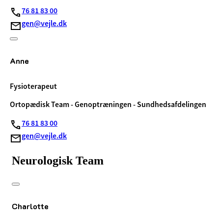
76 81 83 00
gen@vejle.dk
Anne
Fysioterapeut
Ortopædisk Team - Genoptræningen - Sundhedsafdelingen
76 81 83 00
gen@vejle.dk
Neurologisk Team
Charlotte