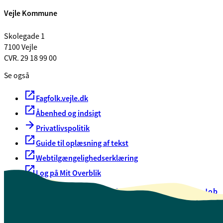
Vejle Kommune
Skolegade 1
7100 Vejle
CVR. 29 18 99 00
Se også
Fagfolk.vejle.dk
Åbenhed og indsigt
Privatlivspolitik
Guide til oplæsning af tekst
Webtilgængelighedserklæring
Log på Mit Overblik
Akut hjælp
EAN-numre
Oversigt over selvbetjening
Job
Presse