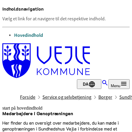
Indholdsnavigation
Vælg et link for at navigere til det respektive indhold.
gå til
Hovedindhold
DA
Menu
Forside
Service og selvbetjening
Borger
Sundh
start på hovedindhold
Medarbejdere i Genoptræningen
senest opdateret 17. april 2026
Her finder du en oversigt over medarbejdere, du kan møde i
genoptræningen i Sundhedshus Vejle i forbindelse med et