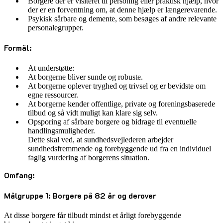
Borgere der er visiteret til personlig eller praktisk hjælp, hvor
der er en forventning om, at denne hjælp er længerevarende.
Psykisk sårbare og demente, som besøges af andre relevante
personalegrupper.
Formål:
At understøtte:
At borgerne bliver sunde og robuste.
At borgerne oplever tryghed og trivsel og er bevidste om
egne ressourcer.
At borgerne kender offentlige, private og foreningsbaserede
tilbud og så vidt muligt kan klare sig selv.
Opsporing af sårbare borgere og bidrage til eventuelle
handlingsmuligheder.
Dette skal ved, at sundhedsvejlederen arbejder
sundhedsfremmende og forebyggende ud fra en individuel
faglig vurdering af borgerens situation.
Omfang:
Målgruppe 1: Borgere på 82 år og derover
At disse borgere får tilbudt mindst et årligt forebyggende