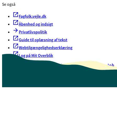
Se også
Fagfolk.vejle.dk
Åbenhed og indsigt
Privatlivspolitik
Guide til oplæsning af tekst
Webtilgængelighedserklæring
Log på Mit Overblik
Akut hjælp
EAN-numre
Oversigt over selvbetjening
Job
Presse