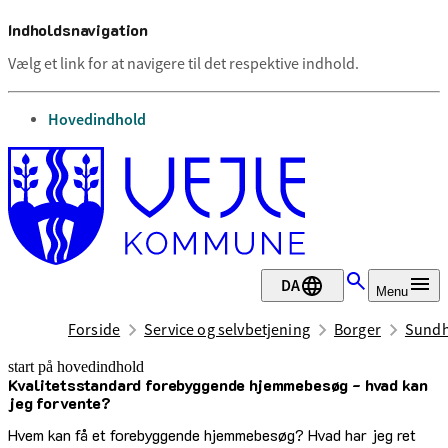
Indholdsnavigation
Vælg et link for at navigere til det respektive indhold.
gå til
Hovedindhold
DA
Menu
Forside
Service og selvbetjening
Borger
Sundh
start på hovedindhold
Kvalitetsstandard forebyggende hjemmebesøg - hvad kan
senest opdateret 18. december 2025
jeg forvente?
Hvem kan få et forebyggende hjemmebesøg? Hvad har jeg ret