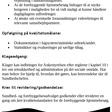
vejledning i handlemuligheder.
At de forebyggende hjemmebesøg bidrager til at styrke
borgeren i muligheden for så vidt muligt at kunne håndtere
dagligdagens udfordringer.
At ønske om eventuelle foranstaltninger viderebringes til
relevante samarbejdspartnere.
Opfølgning på kvalitetsmålene:
Dokumentation i fagsystem/statistiske udtræk/andet.
Statistikker og evalueringer på særlige tiltag.
Klageadgang:
Klager kan indbringes for Ankestyrelsen efter reglerne i kapitel 10 i
lov om retssikkerhed og administration på det sociale område. Har
man behov for hjælp til, hvordan det gøres, kan henvendelse ske til
Sundhedschefen.
Krav til revidering/godkendelse:
Sundhed- og forebyggelsesudvalget godkender eller reviderer en
gang om året kvalitetsstandarten for de forebyggende hjemmebesøg.