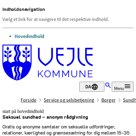
Indholdsnavigation
Vælg et link for at navigere til det respektive indhold.
gå til
Hovedindhold
DA
Menu
Forside
Service og selvbetjening
Borger
Sundh
start på hovedindhold
Seksuel sundhed – anonym rådgivning
senest opdateret 12. marts 2026
Gratis og anonyme samtaler om seksuelle udfordringer,
relationer, kærlighed og grænsesætning for dig mellem 15-35