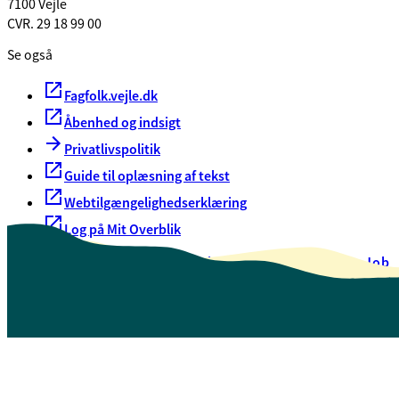
7100 Vejle
CVR. 29 18 99 00
Se også
Fagfolk.vejle.dk
Åbenhed og indsigt
Privatlivspolitik
Guide til oplæsning af tekst
Webtilgængelighedserklæring
Log på Mit Overblik
Akut hjælp
EAN-numre
Oversigt over selvbetjening
Job
Presse