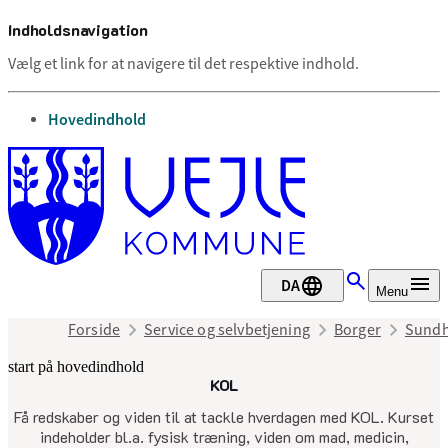
Indholdsnavigation
Vælg et link for at navigere til det respektive indhold.
gå til
Hovedindhold
DA
Menu
Forside
Service og selvbetjening
Borger
Sundh
start på hovedindhold
KOL
senest opdateret 22. september 202
Få redskaber og viden til at tackle hverdagen med KOL. Kurset
indeholder bl.a. fysisk træning, viden om mad, medicin,