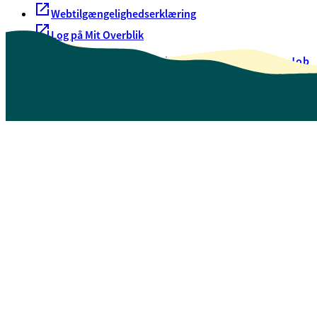
Webtilgængelighedserklæring
Log på Mit Overblik
Akut hjælp
EAN-numre
Oversigt over selvbetjening
Job
Presse