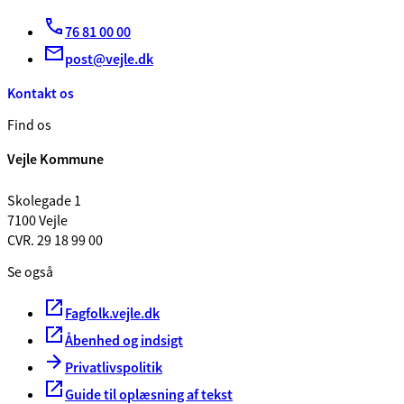
76 81 00 00
post@vejle.dk
Kontakt os
Find os
Vejle Kommune
Skolegade 1
7100 Vejle
CVR. 29 18 99 00
Se også
Fagfolk.vejle.dk
Åbenhed og indsigt
Privatlivspolitik
Guide til oplæsning af tekst