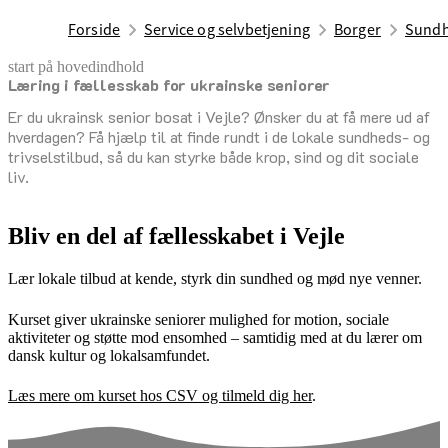
Forside
Service og selvbetjening
Borger
Sundh
start på hovedindhold
Læring i fællesskab for ukrainske seniorer
senest opdateret 12. marts 2026
Er du ukrainsk senior bosat i Vejle? Ønsker du at få mere ud af
hverdagen? Få hjælp til at finde rundt i de lokale sundheds- og
trivselstilbud, så du kan styrke både krop, sind og dit sociale
liv.
Bliv en del af fællesskabet i Vejle
Lær lokale tilbud at kende, styrk din sundhed og mød nye venner.
Kurset giver ukrainske seniorer mulighed for motion, sociale
aktiviteter og støtte mod ensomhed – samtidig med at du lærer om
dansk kultur og lokalsamfundet.
Læs mere om kurset hos CSV og tilmeld dig her
.