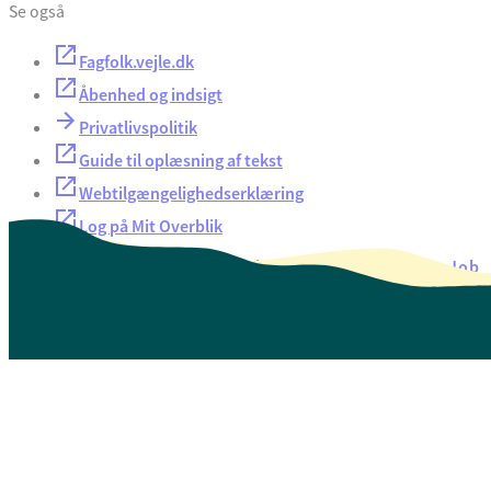
Se også
Fagfolk.vejle.dk
Åbenhed og indsigt
Privatlivspolitik
Guide til oplæsning af tekst
Webtilgængelighedserklæring
Log på Mit Overblik
Akut hjælp
EAN-numre
Oversigt over selvbetjening
Job
Presse