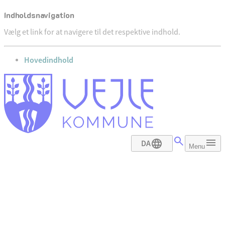
Indholdsnavigation
Vælg et link for at navigere til det respektive indhold.
gå til
Hovedindhold
DA
Menu