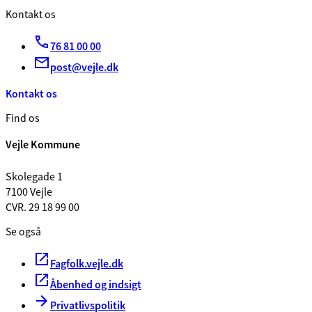
Kontakt os
76 81 00 00
post@vejle.dk
Kontakt os
Find os
Vejle Kommune
Skolegade 1
7100 Vejle
CVR. 29 18 99 00
Se også
Fagfolk.vejle.dk
Åbenhed og indsigt
Privatlivspolitik