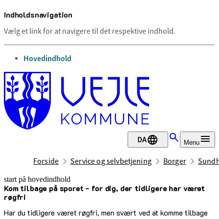
Indholdsnavigation
Vælg et link for at navigere til det respektive indhold.
gå til
Hovedindhold
DA
Menu
Forside
Service og selvbetjening
Borger
Sundh
start på hovedindhold
Kom tilbage på sporet - for dig, der tidligere har været
senest opdateret 28. juli 2026
røgfri
Har du tidligere været røgfri, men svært ved at komme tilbage