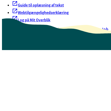
Guide til oplæsning af tekst
Webtilgængelighedserklæring
Log på Mit Overblik
Akut hjælp
EAN-numre
Oversigt over selvbetjening
Job
Presse