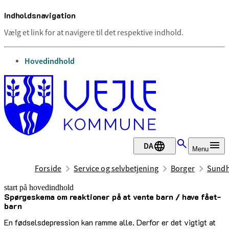
Indholdsnavigation
Vælg et link for at navigere til det respektive indhold.
gå til
Hovedindhold
DA
Menu
Forside
Service og selvbetjening
Borger
Sundh
start på hovedindhold
Spørgeskema­ om­ reaktioner­ på at vente­ barn­ /­ have­ fået­
senest opdateret 9. december 2025
barn
En fødselsdepression kan ramme alle. Derfor er det vigtigt at