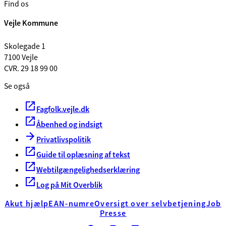
Find os
Vejle Kommune
Skolegade 1
7100 Vejle
CVR. 29 18 99 00
Se også
Fagfolk.vejle.dk
Åbenhed og indsigt
Privatlivspolitik
Guide til oplæsning af tekst
Webtilgængelighedserklæring
Log på Mit Overblik
Akut hjælp
EAN-numre
Oversigt over selvbetjening
Job
Presse