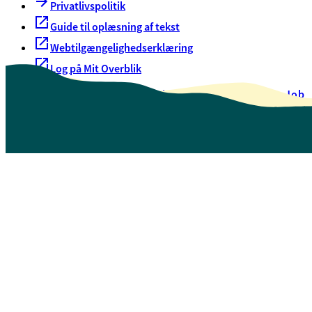
Privatlivspolitik
Guide til oplæsning af tekst
Webtilgængelighedserklæring
Log på Mit Overblik
Akut hjælp
EAN-numre
Oversigt over selvbetjening
Job
Presse