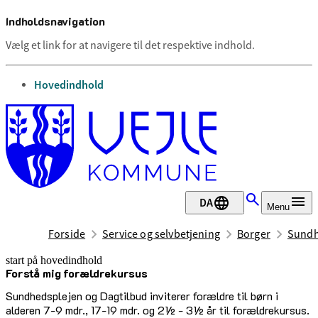
Indholdsnavigation
Vælg et link for at navigere til det respektive indhold.
gå til
Hovedindhold
DA
Menu
Forside
Service og selvbetjening
Borger
Sundh
start på hovedindhold
Forstå mig forældrekursus
senest opdateret 28. maj 2026
Sundhedsplejen og Dagtilbud inviterer forældre til børn i
alderen 7-9 mdr., 17-19 mdr. og 2½ - 3½ år til forældrekursus.