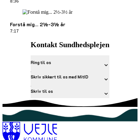
8:36
Forstå mig... 2½-3½ år
7:17
Kontakt Sundhedsplejen
Ring til os
Skriv sikkert til os med MitID
Skriv til os