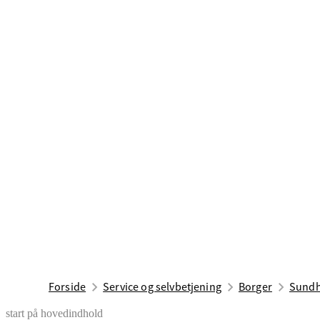
Forside
Service og selvbetjening
Borger
Sundh
start på hovedindhold