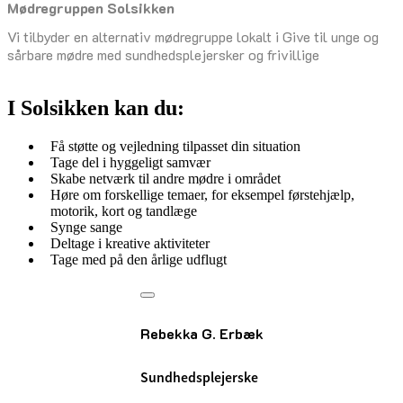
Mød­re­grup­pen Sol­sik­ken
senest opdateret 16. januar 2026
Vi tilbyder en alternativ mødregruppe lokalt i Give til unge og
sårbare mødre med sundhedsplejersker og frivillige
I Solsikken kan du:
Få støtte og vejledning tilpasset din situation
Tage del i hyggeligt samvær
Skabe netværk til andre mødre i området
Høre om forskellige temaer, for eksempel førstehjælp,
motorik, kort og tandlæge
Synge sange
Deltage i kreative aktiviteter
Tage med på den årlige udflugt
Rebekka G. Erbæk
Sundhedsplejerske