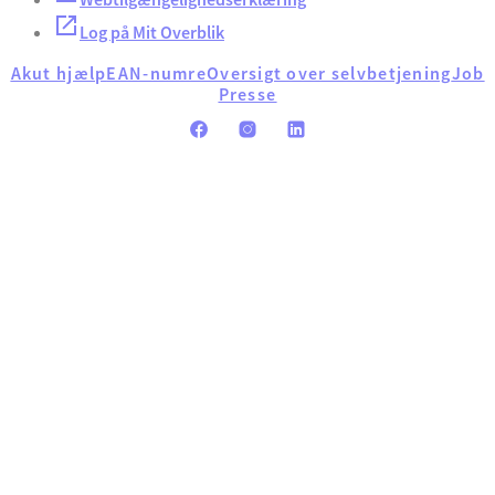
Log på Mit Overblik
Akut hjælp
EAN-numre
Oversigt over selvbetjening
Job
Presse