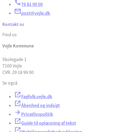
76 81 00 00
post@vejle.dk
Kontakt os
Find os
Vejle Kommune
Skolegade 1
7100 Vejle
CVR. 29 18 99 00
Se også
Fagfolk.vejle.dk
Åbenhed og indsigt
Privatlivspolitik
Guide til oplæsning af tekst
Webtilgængelighedserklæring