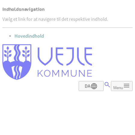
Indholdsnavigation
Vælg et link for at navigere til det respektive indhold.
gå til
Hovedindhold
DA
Menu