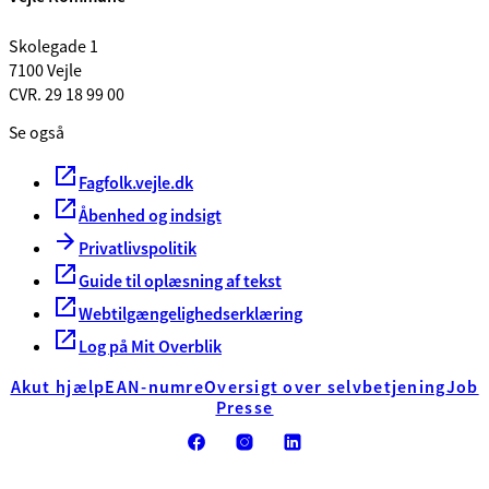
Skolegade 1
7100 Vejle
CVR. 29 18 99 00
Se også
Fagfolk.vejle.dk
Åbenhed og indsigt
Privatlivspolitik
Guide til oplæsning af tekst
Webtilgængelighedserklæring
Log på Mit Overblik
Akut hjælp
EAN-numre
Oversigt over selvbetjening
Job
Presse