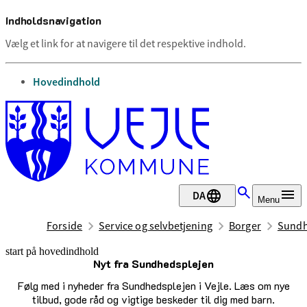
Indholdsnavigation
Vælg et link for at navigere til det respektive indhold.
gå til
Hovedindhold
DA
Menu
Forside
Service og selvbetjening
Borger
Sundh
start på hovedindhold
Nyt fra Sundhedsplejen
senest opdateret 15. april 2026
Følg med i nyheder fra Sundhedsplejen i Vejle. Læs om nye
tilbud, gode råd og vigtige beskeder til dig med barn.