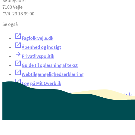
Skolegade 1
7100 Vejle
CVR. 29 18 99 00
Se også
Fagfolk.vejle.dk
Åbenhed og indsigt
Privatlivspolitik
Guide til oplæsning af tekst
Webtilgængelighedserklæring
Log på Mit Overblik
Akut hjælp
EAN-numre
Oversigt over selvbetjening
Job
Presse