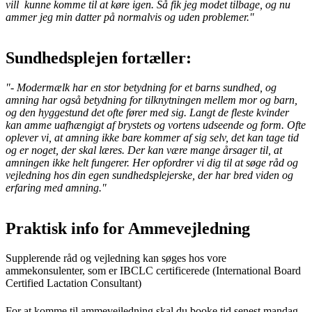
vill kunne komme til at køre igen. Så fik jeg modet tilbage, og nu
ammer jeg min datter på normalvis og uden problemer."
Sundhedsplejen fortæller:
"- Modermælk har en stor betydning for et barns sundhed, og
amning har også betydning for tilknytningen mellem mor og barn,
og den hyggestund det ofte fører med sig. Langt de fleste kvinder
kan amme uafhængigt af brystets og vortens udseende og form. Ofte
oplever vi, at amning ikke bare kommer af sig selv, det kan tage tid
og er noget, der skal læres. Der kan være mange årsager til, at
amningen ikke helt fungerer. Her opfordrer vi dig til at søge råd og
vejledning hos din egen sundhedsplejerske, der har bred viden og
erfaring med amning."
Praktisk info for Ammevejledning
Supplerende råd og vejledning kan søges hos vore
ammekonsulenter, som er IBCLC certificerede (International Board
Certified Lactation Consultant)
For at komme til ammevejledning skal du booke tid senest mandag