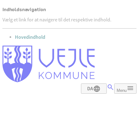
Indholdsnavigation
Vælg et link for at navigere til det respektive indhold.
gå til
Hovedindhold
DA
Menu