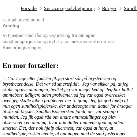
Forside
Service og selvbetjening
Borger
Sundh
start på hovedindhold
Am­ning
senest opdateret 16. januar 2026
Vi hjælper med råd og vejledning fra din egen
sundhedsplejerske og evt. fra ammekonsulenterne via
Ammerådgivningen.
En mor fortæller:
"- Ca. 1 uge efter fødslen fik jeg stort sår på brystvorten og
brystbetændelse. Det var så smertefuldt. Jeg var sikker på, at jeg
skulle opgive amningen, hvilket jeg var meget ked af. Jeg har haft 2
ammebørn tidligere uden problemer, så jeg var også overrasket
over, jeg skulle løbe i problemer her 3. gang. Jeg fik god hjælp af
min egen sundhedsplejerske, der undersøgte min datter for årsager
til sår på brystet. Sundhedsplejersken fandt, der var svamp i
munden. Jeg fik også råd om andre ammestillinger og blev
observeret i en amning, hvor min datter ammede godt og uden
smerter. Det, der nok hjalp allermest, var også at høre, at
sundhedsplejersken mente, at amningen med de små justeringer,