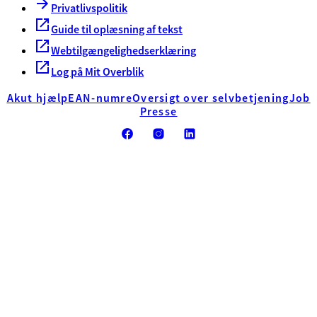
Privatlivspolitik
Guide til oplæsning af tekst
Webtilgængelighedserklæring
Log på Mit Overblik
Akut hjælp
EAN-numre
Oversigt over selvbetjening
Job
Presse