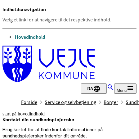
Indholdsnavigation
Vælg et link for at navigere til det respektive indhold.
gå til
Hovedindhold
DA
Menu
Forside
Service og selvbetjening
Borger
Sundh
start på hovedindhold
Kontakt din sundhedsplejerske
senest opdateret 9. december 2025
Brug kortet for at finde kontaktinformationer på
sundhedsplejersker indenfor dit område.