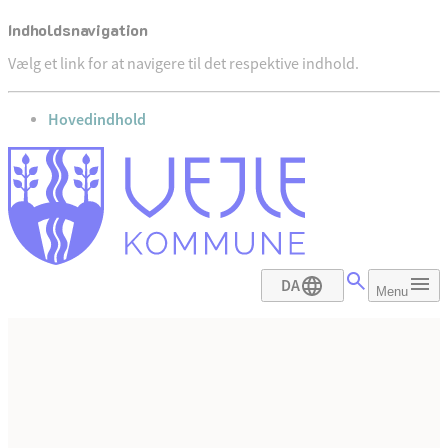
Indholdsnavigation
Vælg et link for at navigere til det respektive indhold.
gå til
Hovedindhold
DA
Menu