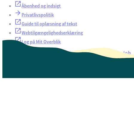
Åbenhed og indsigt
Privatlivspolitik
Guide til oplæsning af tekst
Webtilgængelighedserklæring
Log på Mit Overblik
Akut hjælp
EAN-numre
Oversigt over selvbetjening
Job
Presse