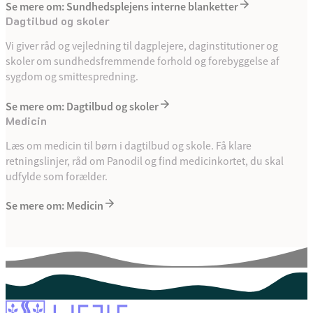
Se mere om: Sund­heds­plej­ens ­in­ter­ne ­blan­ket­ter
Dagtilbud og skoler
Vi giver råd og vejledning til dagplejere, daginstitutioner og
skoler om sundhedsfremmende forhold og forebyggelse af
sygdom og smittespredning.
Se mere om: Dagtilbud og skoler
Me­di­cin
Læs om medicin til børn i dagtilbud og skole. Få klare
retningslinjer, råd om Panodil og find medicinkortet, du skal
udfylde som forælder.
Se mere om: Me­di­cin