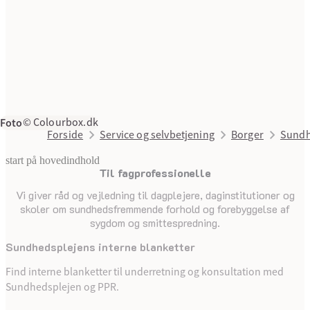
Foto
© Colourbox.dk
Forside
Service og selvbetjening
Borger
Sundh
start på hovedindhold
Til ­fag­pro­fes­sio­nel­le
senest opdateret 16. januar 2026
Vi giver råd og vejledning til dagplejere, daginstitutioner og
skoler om sundhedsfremmende forhold og forebyggelse af
sygdom og smittespredning.
Sund­heds­plej­ens ­in­ter­ne ­blan­ket­ter
Find interne blanketter til underretning og konsultation med
Sundhedsplejen og PPR.