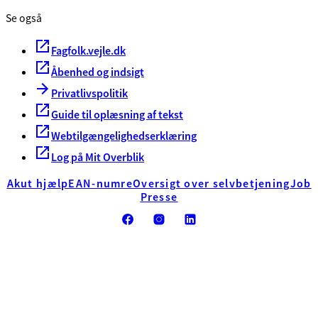
Se også
Fagfolk.vejle.dk
Åbenhed og indsigt
Privatlivspolitik
Guide til oplæsning af tekst
Webtilgængelighedserklæring
Log på Mit Overblik
Akut hjælp
EAN-numre
Oversigt over selvbetjening
Job
Presse