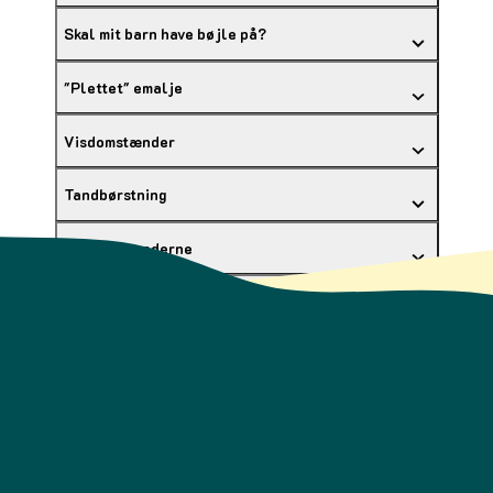
Skal mit barn have bøjle på?
"Plettet" emalje
Visdomstænder
Tandbørstning
Huller i tænderne
Forebyg huller med lakforsegling
Syreskader
Snus og tyggetobak
Hvor ofte skal tænderne tjekkes?