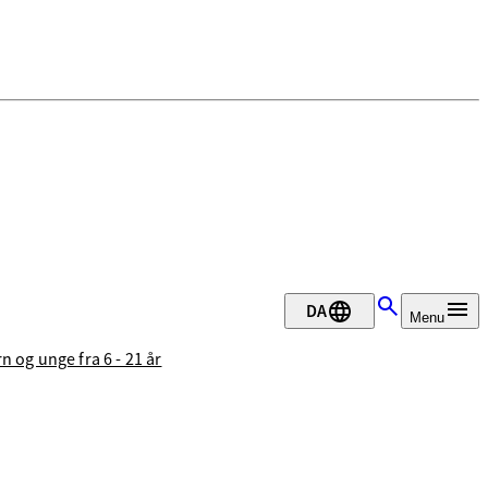
DA
Menu
n og unge fra 6 - 21 år