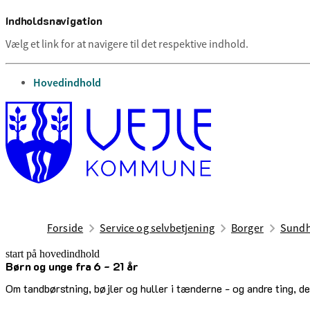
Indholdsnavigation
Vælg et link for at navigere til det respektive indhold.
gå til
Hovedindhold
Forside
Service og selvbetjening
Borger
Sundh
start på hovedindhold
Børn og unge fra 6 - 21 år
senest opdateret 19. juni 2026
Om tandbørstning, bøjler og huller i tænderne - og andre ting, der