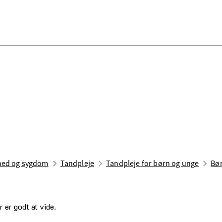
ed og sygdom
Tandpleje
Tandpleje for børn og unge
Bør
 er godt at vide.