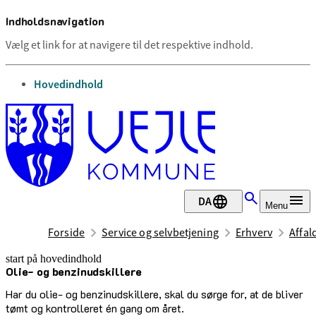
Indholdsnavigation
Vælg et link for at navigere til det respektive indhold.
gå til
Hovedindhold
DA
Menu
Forside
Service og selvbetjening
Erhverv
Affal
start på hovedindhold
Olie- og benzinudskillere
senest opdateret 9. oktober 2025
Har du olie- og benzinudskillere, skal du sørge for, at de bliver
tømt og kontrolleret én gang om året.