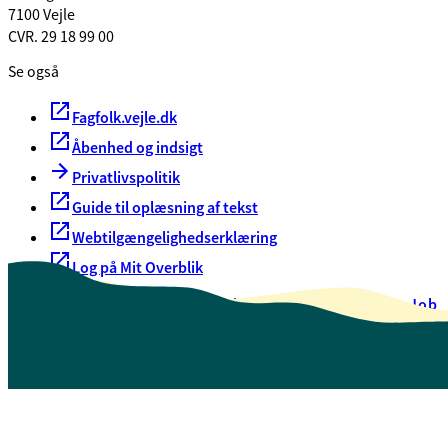
7100 Vejle
CVR. 29 18 99 00
Se også
Fagfolk.vejle.dk
Åbenhed og indsigt
Privatlivspolitik
Guide til oplæsning af tekst
Webtilgængelighedserklæring
Log på Mit Overblik
Akut hjælp
EAN-numre
Oversigt over selvbetjening
Job
Presse