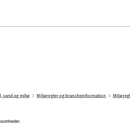
d, vand og miljø
Miljøregler og brancheinformation
Miljøreg
rksomheder.