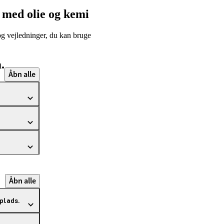
 med olie og kemi
og vejledninger, du kan bruge
.
Åbn alle
Åbn alle
plads.