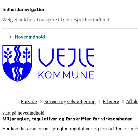
Indholdsnavigation
Vælg et link for at navigere til det respektive indhold.
gå til
Hovedindhold
Forside
Service og selvbetjening
Erhverv
Affal
start på hovedindhold
Miljøregler, regulativer og forskrifter for virksomheder
senest opdateret 10. februar 2025
Her kan du læse om miljøregler, regulativer og forskrifter for vi