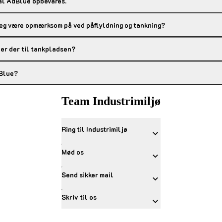
al AdBlue opbevares.
jeg være opmærksom på ved påflyldning og tankning?
 er der til tankpladsen?
Blue?
Team Industrimiljø
Ring til Industrimiljø
Mød os
Send sikker mail
Skriv til os