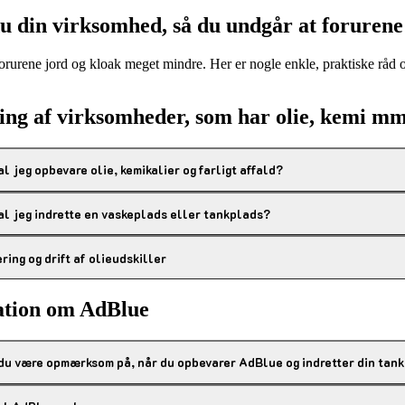
u din virksomhed, så du undgår at forurene
forurene jord og kloak meget mindre. Her er nogle enkle, praktiske råd 
ing af virksomheder, som har olie, kemi mm
l jeg opbevare olie, kemikalier og farligt affald?
al jeg indrette en vaskeplads eller tankplads?
ing og drift af olieudskiller
ation om AdBlue
 du være opmærksom på, når du opbevarer AdBlue og indretter din tank