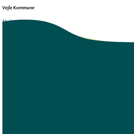
Vejle Kommune
Skolegade 1
7100 Vejle
CVR. 29 18 99 00
Se også
Fagfolk.vejle.dk
Åbenhed og indsigt
Privatlivspolitik
Guide til oplæsning af tekst
Webtilgængelighedserklæring
Log på Mit Overblik
A