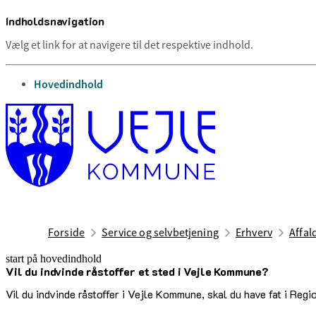
Indholdsnavigation
Vælg et link for at navigere til det respektive indhold.
gå til
Hovedindhold
Forside
Service og selvbetjening
Erhverv
Affal
start på hovedindhold
Vil du indvinde råstoffer et sted i Vejle Kommune?
senest opdateret 12. februar 2025
Vil du indvinde råstoffer i Vejle Kommune, skal du have fat i Reg