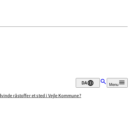
DA
Menu
ndvinde råstoffer et sted i Vejle Kommune?