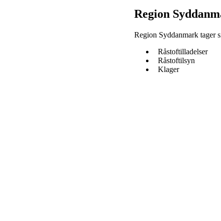
Region Syddanmar
Region Syddanmark tager sig
Råstoftilladelser
Råstoftilsyn
Klager