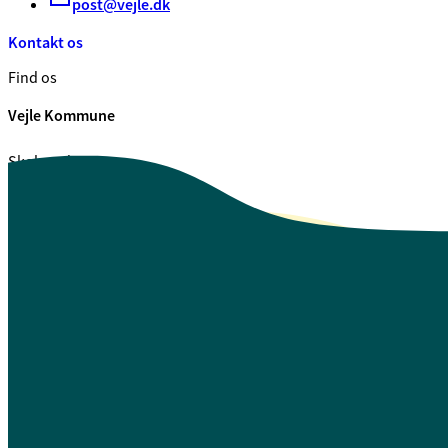
post@vejle.dk
Kontakt os
Find os
Vejle Kommune
Skolegade 1
7100 Vejle
CVR. 29 18 99 00
Se også
Fagfolk.vejle.dk
Åbenhed og indsigt
Privatlivspolitik
Guide til oplæsning af tekst
Webtilgængelighedserklæring
Log på Mit Overblik