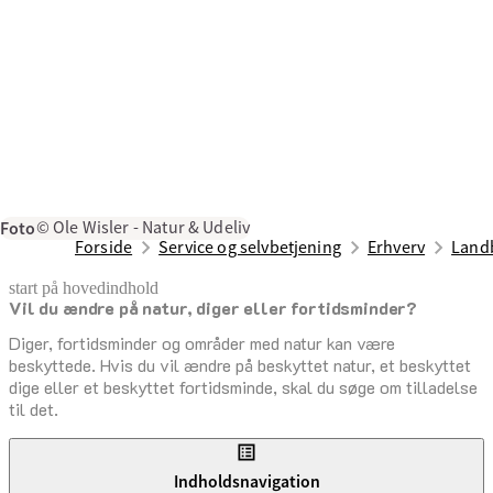
Foto
© Ole Wisler - Natur & Udeliv
Forside
Service og selvbetjening
Erhverv
Land
start på hovedindhold
Vil du ændre på natur, diger eller fortidsminder?
senest opdateret 28. april 2025
Diger, fortidsminder og områder med natur kan være
beskyttede. Hvis du vil ændre på beskyttet natur, et beskyttet
dige eller et beskyttet fortidsminde, skal du søge om tilladelse
til det.
Indholdsnavigation