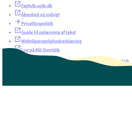
Fagfolk.vejle.dk
Åbenhed og indsigt
Privatlivspolitik
Guide til oplæsning af tekst
Webtilgængelighedserklæring
Log på Mit Overblik
Akut hjælp
EAN-numre
Oversigt over selvbetjening
Job
Presse