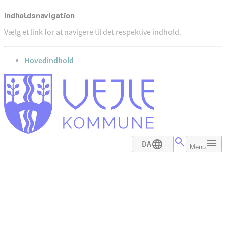
Indholdsnavigation
Vælg et link for at navigere til det respektive indhold.
gå til
Hovedindhold
DA
Menu