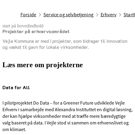
Forside
Service og selvbetjening
Erhverv
Start
start på hovedindhold
Projekter på erhvervsområdet
senest opdateret 8. januar 2026
Vejle Kommune er med i projekter, som bidrager til innovation
og vækst til gavn for lokale virksomheder.
Læs mere om projekterne
Data for All
I pilotprojektet Do Data – for a Greener Future udviklede Vejle
Erhverv i samarbejde med Alexandra Instituttet en digital løsning,
der kan hjælpe virksomheder med at træffe mere bæredygtige
valg baseret på data. I Vejle stod vi sammen om erhvervslivet og
om klimaet.