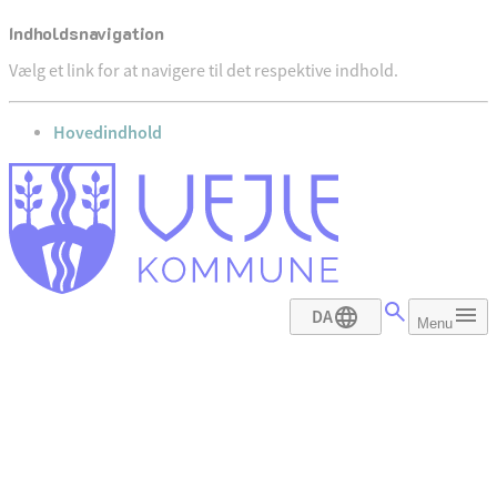
Indholdsnavigation
Vælg et link for at navigere til det respektive indhold.
gå til
Hovedindhold
DA
Menu