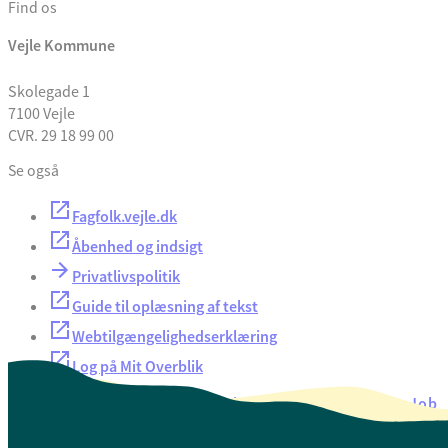
Find os
Vejle Kommune
Skolegade 1
7100 Vejle
CVR. 29 18 99 00
Se også
Fagfolk.vejle.dk
Åbenhed og indsigt
Privatlivspolitik
Guide til oplæsning af tekst
Webtilgængelighedserklæring
Log på Mit Overblik
Akut hjælp
EAN-numre
Oversigt over selvbetjening
Job
Presse