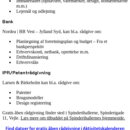
Immaterialret (ophavsret, varemærker, design, domænenavne
m.m.)
Lejemål og udlejning
Bank
Nordea | BB Vest – Jylland Syd, kan bl.a. rådgive om:
Planlægning af forretningsplan og budget – Fra et
bankperspektiv
Erhvervskonti, netbank, oprettelse m.m.
Driftsfinansiering
Erhvervslån
IPR/Patentrådgivning
Larsen & Birkeholm kan bl.a. rådgive om:
Patenter
Brugsmodeller
Design registrering
Gratis åben rådgivning finder sted i Spinderihallerne, Spinderigade
11, Vejle.
Læs mere om tilbuddet på Spinderihallernes hjemmeside.
Find datoer for gratis åben rådgivning i Aktivitetskalenderen