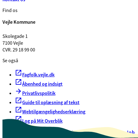
Find os
Vejle Kommune
Skolegade 1
7100 Vejle
CVR. 29 18 99 00
Se også
Fagfolk.vejle.dk
Åbenhed og indsigt
Privatlivspolitik
Guide til oplæsning af tekst
Webtilgængelighedserklæring
Log på Mit Overblik
Akut hjælp
EAN-numre
Oversigt over selvbetjening
Job