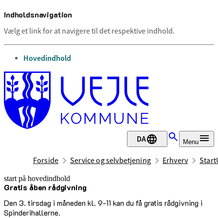
Indholdsnavigation
Vælg et link for at navigere til det respektive indhold.
gå til
Hovedindhold
DA
Menu
Forside
Service og selvbetjening
Erhverv
Start
start på hovedindhold
Gratis åben rådgivning
senest opdateret 12. januar 2026
Den 3. tirsdag i måneden kl. 9-11 kan du få gratis rådgivning i
Spinderihallerne.