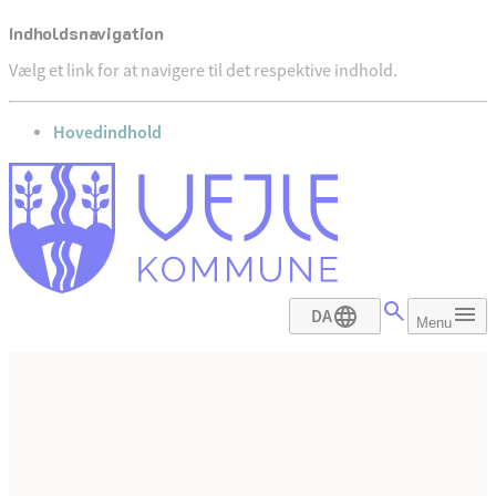
Indholdsnavigation
Vælg et link for at navigere til det respektive indhold.
gå til
Hovedindhold
DA
Menu