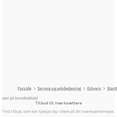
Forside
Service og selvbetjening
Erhverv
Start
start på hovedindhold
Tilbud til iværksættere
senest opdateret 13. april 2026
Find tilbud, som kan hjælpe dig videre på din iværksætterrejse.