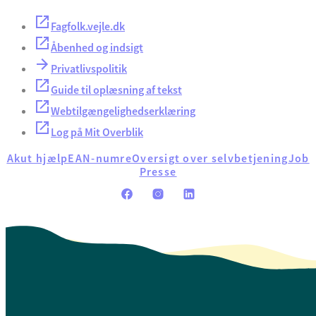
Fagfolk.vejle.dk
Åbenhed og indsigt
Privatlivspolitik
Guide til oplæsning af tekst
Webtilgængelighedserklæring
Log på Mit Overblik
Akut hjælp
EAN-numre
Oversigt over selvbetjening
Job
Presse