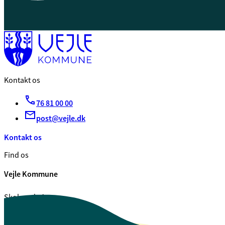
Kontakt os
76 81 00 00
post@vejle.dk
Kontakt os
Find os
Vejle Kommune
Skolegade 1
7100 Vejle
CVR. 29 18 99 00