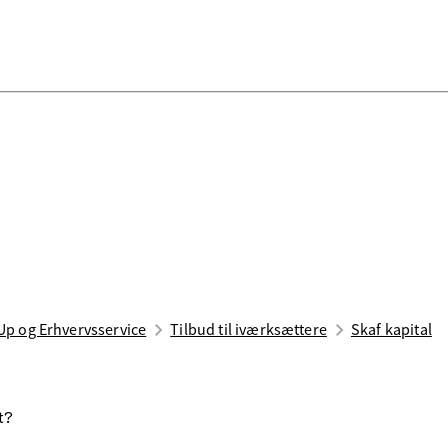
Up og Erhvervsservice
Tilbud til iværksættere
Skaf kapital
st?