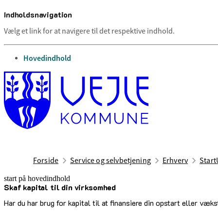
Indholdsnavigation
Vælg et link for at navigere til det respektive indhold.
gå til
Hovedindhold
Forside
Service og selvbetjening
Erhverv
Start
start på hovedindhold
Skaf kapital til din virksomhed
senest opdateret 9. januar 2026
Har du har brug for kapital til at finansiere din opstart eller væk