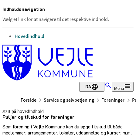
Indholdsnavigation
Vælg et link for at navigere til det respektive indhold.
gå til
Hovedindhold
DA
Menu
Forside
Service og selvbetjening
Foreninger
Pu
start på hovedindhold
Puljer og tilskud for foreninger
senest opdateret 24. marts 2026
Som forening i Vejle Kommune kan du søge tilskud til både
medlemmer, arrangementer, lokaler, uddannelse og kurser, m.m.