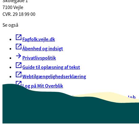
Skolegade 1
7100 Vejle
CVR. 29 18 99 00
Se også
Fagfolk.vejle.dk
Åbenhed og indsigt
Privatlivspolitik
Guide til oplæsning af tekst
Webtilgængelighedserklæring
Log på Mit Overblik
Akut hjælp
EAN-numre
Oversigt over selvbetjening
Job
Presse