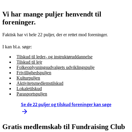
Vi har mange puljer henvendt til
foreninger.
Faktisk har vi hele 22 puljer, der er rettet mod foreninger.
I kan bl.a. søge:
Tilskud til leder- og instruktøruddannelse
Tilskud til lejr
Folkeoplysningsudvalgets udviklingspulje
Frivillighedspuljen
Kulturpuljen
Aktivitetsmedlemstilskud
Lokaletilskud
Parasportspuljen
Se de 22 puljer og tilskud foreninger kan søge
Gratis medlemskab til Fundraising Club