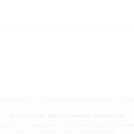
 Nærdemokrati
By- og landsbyvisioner (albertes kopi)
Byvis
Byvision Egtved: Ådalens hovedstad – byen der gror
senest opdateret 23. maj 2025
er gror – se hvordan Egtveds vision skaber retning, samler kræft
giver liv til nye idéer i natur, fællesskab og kultur.