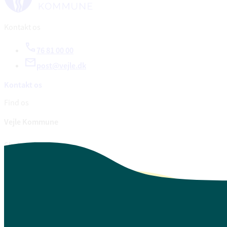
Kontakt os
76 81 00 00
post@vejle.dk
Kontakt os
Find os
Vejle Kommune
Skolegade 1
7100 Vejle
CVR. 29 18 99 00
Se også
Fagfolk.vejle.dk
Åbenhed og indsigt