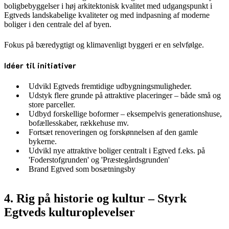
boligbebyggelser i høj arkitektonisk kvalitet med udgangspunkt i
Egtveds landskabelige kvaliteter og med indpasning af moderne
boliger i den centrale del af byen.
Fokus på bæredygtigt og klimavenligt byggeri er en selvfølge.
Idéer til initiativer
Udvikl Egtveds fremtidige udbygningsmuligheder.
Udstyk flere grunde på attraktive placeringer – både små og
store parceller.
Udbyd forskellige boformer – eksempelvis generationshuse,
bofællesskaber, rækkehuse mv.
Fortsæt renoveringen og forskønnelsen af den gamle
bykerne.
Udvikl nye attraktive boliger centralt i Egtved f.eks. på
'Foderstofgrunden' og 'Præstegårdsgrunden'
Brand Egtved som bosætningsby
4. Rig på historie og kultur – Styrk
Egtveds kulturoplevelser