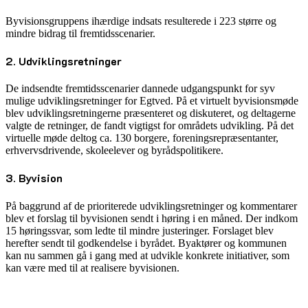
Byvisionsgruppens ihærdige indsats resulterede i 223 større og
mindre bidrag til fremtidsscenarier.
2. Udviklingsretninger
De indsendte fremtidsscenarier dannede udgangspunkt for syv
mulige udviklingsretninger for Egtved. På et virtuelt byvisionsmøde
blev udviklingsretningerne præsenteret og diskuteret, og deltagerne
valgte de retninger, de fandt vigtigst for områdets udvikling. På det
virtuelle møde deltog ca. 130 borgere, foreningsrepræsentanter,
erhvervsdrivende, skoleelever og byrådspolitikere.
3. Byvision
På baggrund af de prioriterede udviklingsretninger og kommentarer
blev et forslag til byvisionen sendt i høring i en måned. Der indkom
15 høringssvar, som ledte til mindre justeringer. Forslaget blev
herefter sendt til godkendelse i byrådet. Byaktører og kommunen
kan nu sammen gå i gang med at udvikle konkrete initiativer, som
kan være med til at realisere byvisionen.