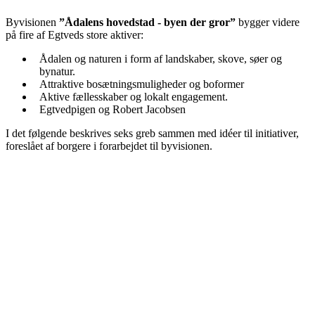
Byvisionen
”Ådalens hovedstad - byen der gror”
bygger videre
på fire af Egtveds store aktiver:
Ådalen og naturen i form af landskaber, skove, søer og
bynatur.
Attraktive bosætningsmuligheder og boformer
Aktive fællesskaber og lokalt engagement.
Egtvedpigen og Robert Jacobsen
I det følgende beskrives seks greb sammen med idéer til initiativer,
foreslået af borgere i forarbejdet til byvisionen.