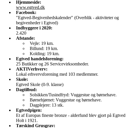
Hjemmeside:
www.egtved.dk
Facebook
:
"Egtved-Begivenhedskalender" (Overblik - aktiviteter og
begivenheder i Egtved)
Indbyggere i 2020:
2.420
Afstande:
Vejle: 19 km.
Billund: 19 km.
Kolding: 19 km.
Egtved handelsforening:
25 Butikker og 26 Servicevirksomheder.
AKTIVerhverv:
Lokal erhvervsforening med 103 medlemmer.
Skole:
Egtved Skole (0-9. klasse)
Dagtilbud:
Solsikken/Tusindfryd: Vuggestue og børnehave.
Børnehjørnet: Vuggestue og børnehave.
Dagplejere: 13 stk.
Egtvedpigen:
Et af Europas fineste bronze - alderfund blev gjort på Egtved
Holt i 1921.
Tørskind Grusgrav: