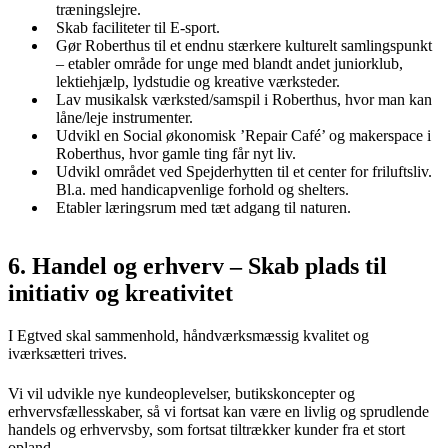
træningslejre.
Skab faciliteter til E-sport.
Gør Roberthus til et endnu stærkere kulturelt samlingspunkt
– etabler område for unge med blandt andet juniorklub,
lektiehjælp, lydstudie og kreative værksteder.
Lav musikalsk værksted/samspil i Roberthus, hvor man kan
låne/leje instrumenter.
Udvikl en Social økonomisk ’Repair Café’ og makerspace i
Roberthus, hvor gamle ting får nyt liv.
Udvikl området ved Spejderhytten til et center for friluftsliv.
Bl.a. med handicapvenlige forhold og shelters.
Etabler læringsrum med tæt adgang til naturen.
6. Handel og erhverv – Skab plads til
initiativ og kreativitet
I Egtved skal sammenhold, håndværksmæssig kvalitet og
iværksætteri trives.
Vi vil udvikle nye kundeoplevelser, butikskoncepter og
erhvervsfællesskaber, så vi fortsat kan være en livlig og sprudlende
handels og erhvervsby, som fortsat tiltrækker kunder fra et stort
opland.