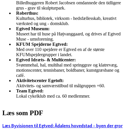
Billedhuggeren Robert Jacobsen omdannede den tidligere
grus - grav til skulpturpark.
Roberthus:
Kulturhus, bibliotek, virksom - hedsfællesskab, kreativt
værksted og ung - domsklub.
Egtved Museum:
Museet har til huse på Højvanggaard, og drives af Egtved
Muse - umsforening.
KFUM Spejderne Egtved:
Med over 110 spejdere er Egtved en af de største
KFUMspejdergrupper i landet.
Egtved Idræts- & Multicenter:
Svømmehal, hal, multihal med springgrav og klatrevæg,
motionscenter, tennisbaner, boldbaner, kunstgræsbane og
café.
Aktivitetscenter Egetoft:
Aktivitets- og samværstilbud til målgruppen +60.
Team Egtved:
Lokal cykelklub med ca. 60 medlemmer.
Læs som PDF
Læs Byvisionen til Egtved: Ådalens hovedstad – byen der gror