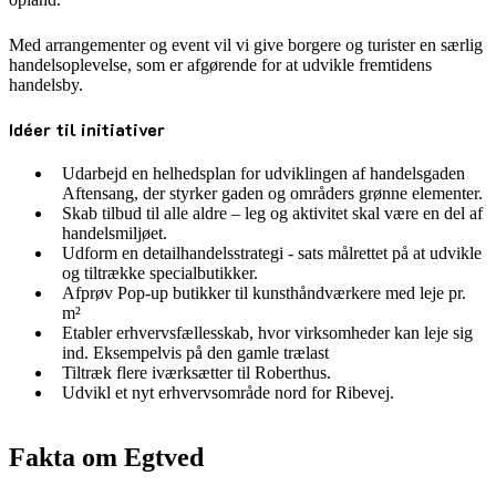
Med arrangementer og event vil vi give borgere og turister en særlig
handelsoplevelse, som er afgørende for at udvikle fremtidens
handelsby.
Idéer til initiativer
Udarbejd en helhedsplan for udviklingen af handelsgaden
Aftensang, der styrker gaden og områders grønne elementer.
Skab tilbud til alle aldre – leg og aktivitet skal være en del af
handelsmiljøet.
Udform en detailhandelsstrategi - sats målrettet på at udvikle
og tiltrække specialbutikker.
Afprøv Pop-up butikker til kunsthåndværkere med leje pr.
m²
Etabler erhvervsfællesskab, hvor virksomheder kan leje sig
ind. Eksempelvis på den gamle trælast
Tiltræk flere iværksætter til Roberthus.
Udvikl et nyt erhvervsområde nord for Ribevej.
Fakta om Egtved