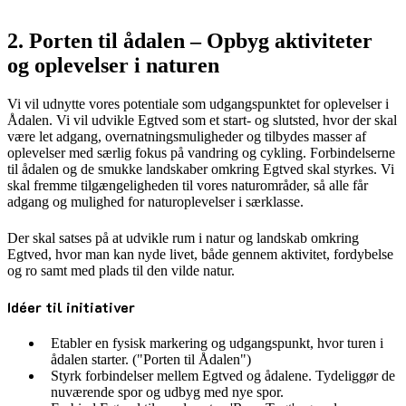
2. Porten til ådalen – Opbyg aktiviteter
og oplevelser i naturen
Vi vil udnytte vores potentiale som udgangspunktet for oplevelser i
Ådalen. Vi vil udvikle Egtved som et start- og slutsted, hvor der skal
være let adgang, overnatningsmuligheder og tilbydes masser af
oplevelser med særlig fokus på vandring og cykling. Forbindelserne
til ådalen og de smukke landskaber omkring Egtved skal styrkes. Vi
skal fremme tilgængeligheden til vores naturområder, så alle får
adgang og mulighed for naturoplevelser i særklasse.
Der skal satses på at udvikle rum i natur og landskab omkring
Egtved, hvor man kan nyde livet, både gennem aktivitet, fordybelse
og ro samt med plads til den vilde natur.
Idéer til initiativer
Etabler en fysisk markering og udgangspunkt, hvor turen i
ådalen starter. ("Porten til Ådalen")
Styrk forbindelser mellem Egtved og ådalene. Tydeliggør de
nuværende spor og udbyg med nye spor.