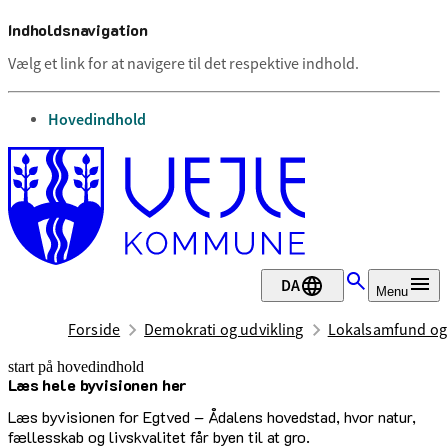
Indholdsnavigation
Vælg et link for at navigere til det respektive indhold.
gå til
Hovedindhold
DA
Menu
Forside
Demokrati og udvikling
Lokalsamfund og
start på hovedindhold
Læs hele byvisionen her
senest opdateret 17. februar 2026
Læs byvisionen for Egtved – Ådalens hovedstad, hvor natur,
fællesskab og livskvalitet får byen til at gro.