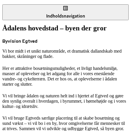
Indholdsnavigation
Ådalens hovedstad – byen der gror
Byvision Egtved
Vi bor midt i et unikt naturområde, et dramatisk dallandskab med
bakker, skråninger og flade.
Her er attraktive bosætningsmuligheder, et livligt handelsmiljø,
masser af oplevelser og let adgang for alle i vores enestående
vandre- og cykelterræn. Det er hos os, at oplevelserne i ådalen
starter og slutter.
Vi vil bringe ådalen og naturen helt ind i hjertet af Egtved og gøre
den synlig overalt i hverdagen, i byrummet, i børnehøjde og i vores
kultur- og idrætsliv.
Vi vil bruge Egtveds særlige placering til at skabe bosætning og
sund vækst – vi vil bo i en by, hvor omgivelserne får mennesker til
at trives. Sammen vil vi udvikle og udbygge Egtved, så byen gror.