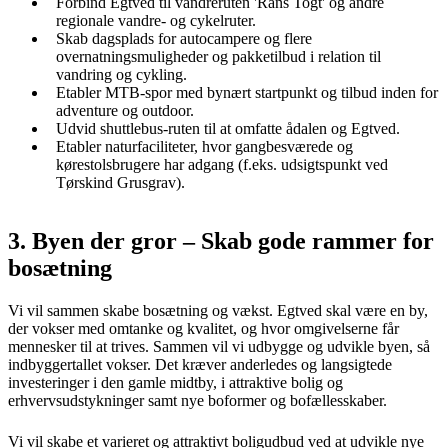
Forbind Egtved til vandreruten 'Rans Togt' og andre
regionale vandre- og cykelruter.
Skab dagsplads for autocampere og flere
overnatningsmuligheder og pakketilbud i relation til
vandring og cykling.
Etabler MTB-spor med bynært startpunkt og tilbud inden for
adventure og outdoor.
Udvid shuttlebus-ruten til at omfatte ådalen og Egtved.
Etabler naturfaciliteter, hvor gangbesværede og
kørestolsbrugere har adgang (f.eks. udsigtspunkt ved
Tørskind Grusgrav).
3. Byen der gror – Skab gode rammer for
bosætning
Vi vil sammen skabe bosætning og vækst. Egtved skal være en by,
der vokser med omtanke og kvalitet, og hvor omgivelserne får
mennesker til at trives. Sammen vil vi udbygge og udvikle byen, så
indbyggertallet vokser. Det kræver anderledes og langsigtede
investeringer i den gamle midtby, i attraktive bolig og
erhvervsudstykninger samt nye boformer og bofællesskaber.
Vi vil skabe et varieret og attraktivt boligudbud ved at udvikle nye