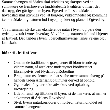
Sammenhængen til ådalen skal udvikles og skærpes ved at
synliggøre og fremhæve de landskabelige kvaliteter og især det
dalstrøg, der går igennem byen. Egtveds rolle som ådalens
hovedstad skal udvikles ved, at borgere, virksomheder og kommune
tænker ådalen og naturen ind i nye projekter og planer i Egtved by.
Vi vil sammen styrke den eksisterende natur i byen, og gøre den
tydelig overalt i vores hverdag. Vi vil bringe naturen helt ind i hjertet
af Egtved. Det gælder i byen, i parcelhushaverne, langs vejene og i
landskabet.
Idéer til initiativer
Omdan de traditionelle græsplæner til blomstrende og
vildere natur, så arealerne understøtter biodiversitet.
Eksempelvis ved Nydam og Roberthus.
Brug naturens elementer til at skabe mere sammenhæng på
handelsgaden Aftensang og inviter derved til ophold.
Øg arealet af bynær rekreativ skov ved opkøb og
skovrejsning.
Udvikl rund- og tilkørsler til byen, så de markerer, at man er
ankommet til Ådalens Hovedstad.
Styrk byens naturkorridorer og forbedr naturindholdet og
sammenhængene.