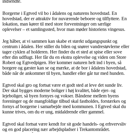
indsendte.
Borgerne i Egtved vil bo i ådalens og naturens hovedstad. En
hovedstad, der er attraktiv for nuværende beboere og tilflyttere. En
lokation, man kører til med store forventninger om særlige
oplevelser – et samlingssted, hvor man møder historiens vingesus.
Jeg håber, at vi sammen kan skabe et stærkt udgangspunkt og
centrum i ådalen. Her stiller du bilen og snører vandrestøvlerne eller
tager cyklen af holderen. Her finder du et sted at spise eller sove
efter din udflugt. Her får du en ekstra oplevelse og viden om Store
Robert og Egtvedpigen. Her kommer naturen helt ind i byen, så
borgere og gæster kan se og mærke, at de bor i ådalens hovedstad,
både når de ankommer til byen, handler eller går tur med hunden.
Egtved skal gro og fortsat være et godt sted at leve det sunde liv.
Der skal bygges moderne boliger i høj kvalitet, både ejer- og
lejeboliger, så byen fornyes og vokser. Båndene mellem byens
foreninger og de mangfoldige tilbud skal fastholdes, forstærkes og
fornys af borgerne i samarbejde med kommunen. I Egtved skal du
kunne trives, om du er ung, midaldrende eller gammel.
Egtved skal fortsat være kendt for sit gode handels- og erhvervsliv
og en god placering nær arbejdspladser i Trekantområdet.