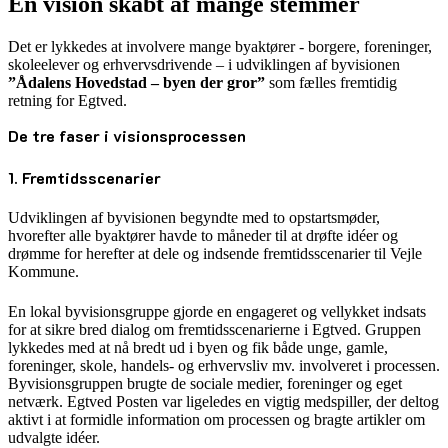
En vision skabt af mange stemmer
Det er lykkedes at involvere mange byaktører - borgere, foreninger,
skoleelever og erhvervsdrivende – i udviklingen af byvisionen
”Ådalens Hovedstad – byen der gror”
som fælles fremtidig
retning for Egtved.
De tre faser i visionsprocessen
1. Fremtidsscenarier
Udviklingen af byvisionen begyndte med to opstartsmøder,
hvorefter alle byaktører havde to måneder til at drøfte idéer og
drømme for herefter at dele og indsende fremtidsscenarier til Vejle
Kommune.
En lokal byvisionsgruppe gjorde en engageret og vellykket indsats
for at sikre bred dialog om fremtidsscenarierne i Egtved. Gruppen
lykkedes med at nå bredt ud i byen og fik både unge, gamle,
foreninger, skole, handels- og erhvervsliv mv. involveret i processen.
Byvisionsgruppen brugte de sociale medier, foreninger og eget
netværk. Egtved Posten var ligeledes en vigtig medspiller, der deltog
aktivt i at formidle information om processen og bragte artikler om
udvalgte idéer.