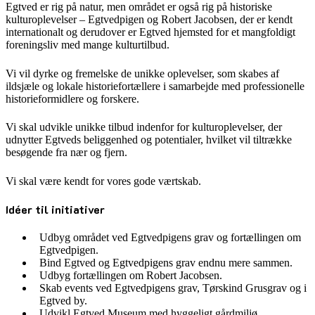
Egtved er rig på natur, men området er også rig på historiske
kulturoplevelser – Egtvedpigen og Robert Jacobsen, der er kendt
internationalt og derudover er Egtved hjemsted for et mangfoldigt
foreningsliv med mange kulturtilbud.
Vi vil dyrke og fremelske de unikke oplevelser, som skabes af
ildsjæle og lokale historiefortællere i samarbejde med professionelle
historieformidlere og forskere.
Vi skal udvikle unikke tilbud indenfor for kulturoplevelser, der
udnytter Egtveds beliggenhed og potentialer, hvilket vil tiltrække
besøgende fra nær og fjern.
Vi skal være kendt for vores gode værtskab.
Idéer til initiativer
Udbyg området ved Egtvedpigens grav og fortællingen om
Egtvedpigen.
Bind Egtved og Egtvedpigens grav endnu mere sammen.
Udbyg fortællingen om Robert Jacobsen.
Skab events ved Egtvedpigens grav, Tørskind Grusgrav og i
Egtved by.
Udvikl Egtved Museum med hyggeligt gårdmiljø.