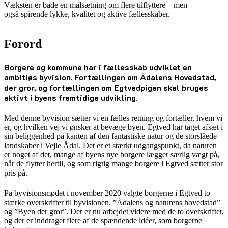
Væksten er både en målsætning om flere tilflyttere – men
også spirende lykke, kvalitet og aktive fællesskaber.
Forord
Borgere og kommune har i fællesskab udviklet en
ambitiøs byvision. Fortællingen om Ådalens Hovedstad,
der gror, og fortællingen om Egtvedpigen skal bruges
aktivt i byens fremtidige udvikling.
Med denne byvision sætter vi en fælles retning og fortæller, hvem vi
er, og hvilken vej vi ønsker at bevæge byen. Egtved har taget afsæt i
sin beliggenhed på kanten af den fantastiske natur og de storslåede
landskaber i Vejle Ådal. Det er et stærkt udgangspunkt, da naturen
er noget af det, mange af byens nye borgere lægger særlig vægt på,
når de flytter hertil, og som rigtig mange borgere i Egtved sætter stor
pris på.
På byvisionsmødet i november 2020 valgte borgerne i Egtved to
stærke overskrifter til byvisionen. ”Ådalens og naturens hovedstad”
og ”Byen der gror”. Der er nu arbejdet videre med de to overskrifter,
og der er inddraget flere af de spændende idéer, som borgerne