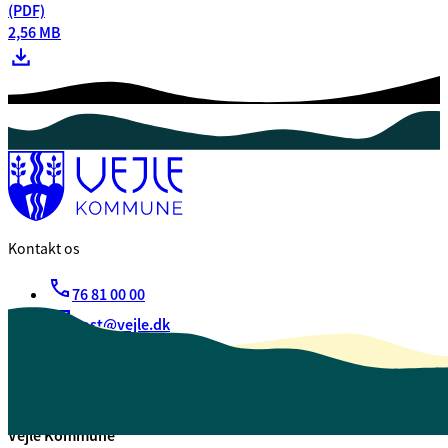
(PDF)
2,56 MB
Kontakt os
76 81 00 00
post@vejle.dk
Kontakt os
Find os
Vejle Kommune