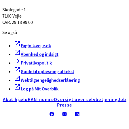
Skolegade 1
7100 Vejle
CVR. 29 18 99 00
Se også
Fagfolk.vejle.dk
Åbenhed og indsigt
Privatlivspolitik
Guide til oplæsning af tekst
Webtilgængelighedserklæring
Log på Mit Overblik
Akut hjælp
EAN-numre
Oversigt over selvbetjening
Job
Presse