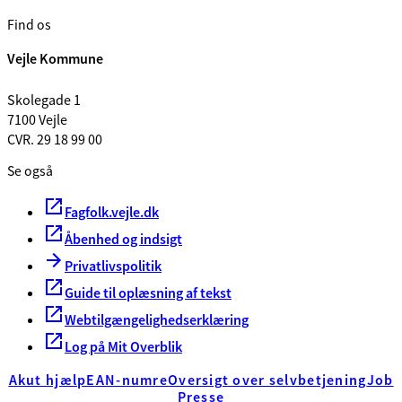
Find os
Vejle Kommune
Skolegade 1
7100 Vejle
CVR. 29 18 99 00
Se også
Fagfolk.vejle.dk
Åbenhed og indsigt
Privatlivspolitik
Guide til oplæsning af tekst
Webtilgængelighedserklæring
Log på Mit Overblik
Akut hjælp
EAN-numre
Oversigt over selvbetjening
Job
Presse