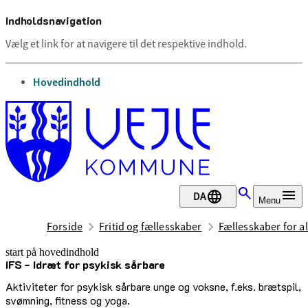
Indholdsnavigation
Vælg et link for at navigere til det respektive indhold.
gå til
Hovedindhold
DA
Menu
Forside
Fritid og fællesskaber
Fællesskaber for al
start på hovedindhold
IFS - Idræt for psykisk sårbare
senest opdateret 20. maj 2026
Aktiviteter for psykisk sårbare unge og voksne, f.eks. brætspil,
svømning, fitness og yoga.