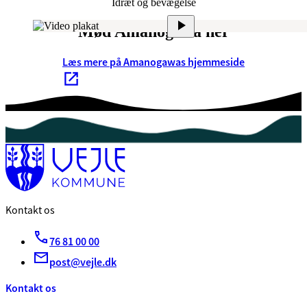
Idræt og bevægelse
Mød Amanogawa her
Læs mere på Amanogawas hjemmeside
Kontakt os
76 81 00 00
post@vejle.dk
Kontakt os