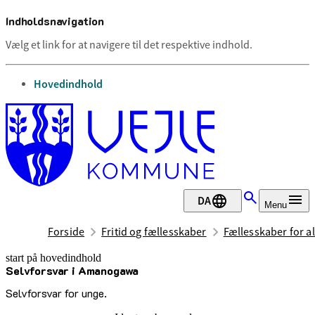
Indholdsnavigation
Vælg et link for at navigere til det respektive indhold.
gå til
Hovedindhold
DA
Menu
Forside
Fritid og fællesskaber
Fællesskaber for al
start på hovedindhold
Selvforsvar i Amanogawa
senest opdateret 20. maj 2026
Selvforsvar for unge.