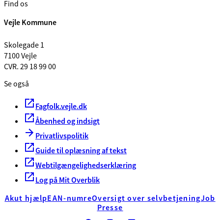
Find os
Vejle Kommune
Skolegade 1
7100 Vejle
CVR. 29 18 99 00
Se også
Fagfolk.vejle.dk
Åbenhed og indsigt
Privatlivspolitik
Guide til oplæsning af tekst
Webtilgængelighedserklæring
Log på Mit Overblik
Akut hjælp
EAN-numre
Oversigt over selvbetjening
Job
Presse