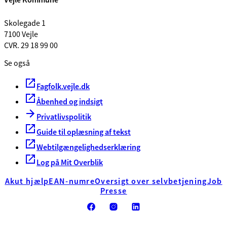
Skolegade 1
7100 Vejle
CVR. 29 18 99 00
Se også
Fagfolk.vejle.dk
Åbenhed og indsigt
Privatlivspolitik
Guide til oplæsning af tekst
Webtilgængelighedserklæring
Log på Mit Overblik
Akut hjælp
EAN-numre
Oversigt over selvbetjening
Job
Presse