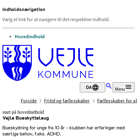
Indholdsnavigation
Vælg et link for at navigere til det respektive indhold.
gå til
Hovedindhold
DA
Menu
Forside
Fritid og fællesskaber
Fællesskaber for al
start på hovedindhold
Vejle Bueskyttelaug
senest opdateret 20. maj 2026
Bueskydning for unge fra 10 år - klubben har erfaringer med
særlige behov, f.eks. ADHD.