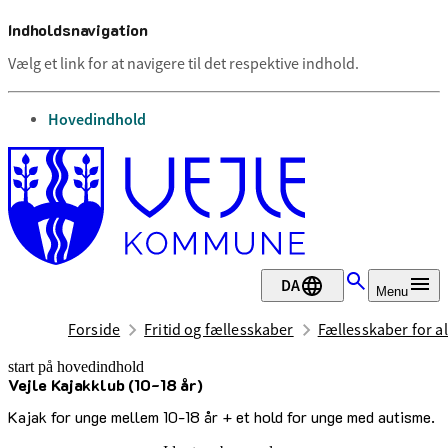
Indholdsnavigation
Vælg et link for at navigere til det respektive indhold.
gå til
Hovedindhold
DA
Menu
Forside
Fritid og fællesskaber
Fællesskaber for al
start på hovedindhold
Vejle Kajakklub (10-18 år)
senest opdateret 20. maj 2026
Kajak for unge mellem 10-18 år + et hold for unge med autisme.