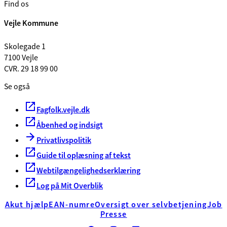
Find os
Vejle Kommune
Skolegade 1
7100 Vejle
CVR. 29 18 99 00
Se også
Fagfolk.vejle.dk
Åbenhed og indsigt
Privatlivspolitik
Guide til oplæsning af tekst
Webtilgængelighedserklæring
Log på Mit Overblik
Akut hjælp
EAN-numre
Oversigt over selvbetjening
Job
Presse