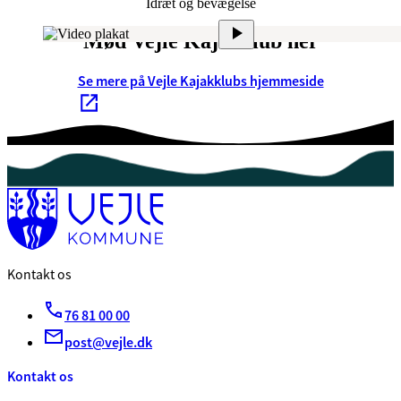
Idræt og bevægelse
Mød Vejle Kajakklub her
Se mere på Vejle Kajakklubs hjemmeside
Kontakt os
76 81 00 00
post@vejle.dk
Kontakt os