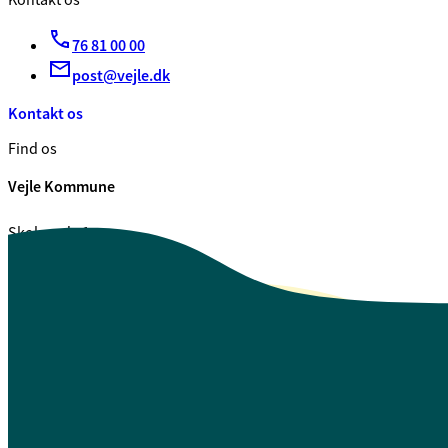
Kontakt os
76 81 00 00
post@vejle.dk
Kontakt os
Find os
Vejle Kommune
Skolegade 1
7100 Vejle
CVR. 29 18 99 00
Se også
Fagfolk.vejle.dk
Åbenhed og indsigt
Privatlivspolitik