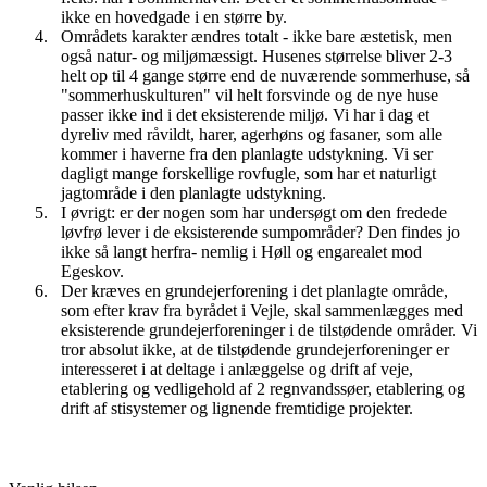
ikke en hovedgade i en større by.
Områdets karakter ændres totalt - ikke bare æstetisk, men
også natur- og miljømæssigt. Husenes størrelse bliver 2-3
helt op til 4 gange større end de nuværende sommerhuse, så
"sommerhuskulturen" vil helt forsvinde og de nye huse
passer ikke ind i det eksisterende miljø. Vi har i dag et
dyreliv med råvildt, harer, agerhøns og fasaner, som alle
kommer i haverne fra den planlagte udstykning. Vi ser
dagligt mange forskellige rovfugle, som har et naturligt
jagtområde i den planlagte udstykning.
I øvrigt: er der nogen som har undersøgt om den fredede
løvfrø lever i de eksisterende sumpområder? Den findes jo
ikke så langt herfra- nemlig i Høll og engarealet mod
Egeskov.
Der kræves en grundejerforening i det planlagte område,
som efter krav fra byrådet i Vejle, skal sammenlægges med
eksisterende grundejerforeninger i de tilstødende områder. Vi
tror absolut ikke, at de tilstødende grundejerforeninger er
interesseret i at deltage i anlæggelse og drift af veje,
etablering og vedligehold af 2 regnvandssøer, etablering og
drift af stisystemer og lignende fremtidige projekter.