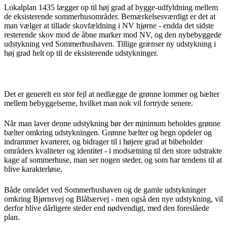
Lokalplan 1435 lægger op til høj grad af bygge-udfyldning mellem
de eksisterende sommerhusområder. Bemærkelsesværdigt er det at
man vælger at tillade skovfældning i NV hjørne - endda det sidste
resterende skov mod de åbne marker mod NV, og den nybebyggede
udstykning ved Sommerhushaven. Tillige grænser ny udstykning i
høj grad helt op til de eksisterende udstykninger.
Det er generelt en stor fejl at nedlægge de grønne lommer og bælter
mellem bebyggelserne, hvilket man nok vil fortryde senere.
Når man laver denne udstykning bør der minimum beholdes grønne
bælter omkring udstykningen. Grønne bælter og hegn opdeler og
indrammer kvarterer, og bidrager til i højere grad at bibeholder
områders kvaliteter og identitet - i modsætning til den store udstrakte
kage af sommerhuse, man ser nogen steder, og som har tendens til at
blive karakterløse.
Både området ved Sommerhushaven og de gamle udstykninger
omkring Bjørnsvej og Blåbærvej - men også den nye udstykning, vil
derfor blive dårligere steder end nødvendigt, med den foreslåede
plan.