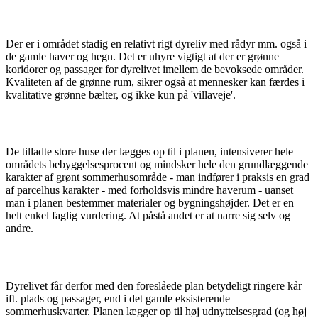
Der er i området stadig en relativt rigt dyreliv med rådyr mm. også i
de gamle haver og hegn. Det er uhyre vigtigt at der er grønne
koridorer og passager for dyrelivet imellem de bevoksede områder.
Kvaliteten af de grønne rum, sikrer også at mennesker kan færdes i
kvalitative grønne bælter, og ikke kun på 'villaveje'.
De tilladte store huse der lægges op til i planen, intensiverer hele
områdets bebyggelsesprocent og mindsker hele den grundlæggende
karakter af grønt sommerhusområde - man indfører i praksis en grad
af parcelhus karakter - med forholdsvis mindre haverum - uanset
man i planen bestemmer materialer og bygningshøjder. Det er en
helt enkel faglig vurdering. At påstå andet er at narre sig selv og
andre.
Dyrelivet får derfor med den foreslåede plan betydeligt ringere kår
ift. plads og passager, end i det gamle eksisterende
sommerhuskvarter. Planen lægger op til høj udnyttelsesgrad (og høj