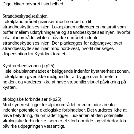
Diget bliver bevaret i sin helhed.
Strandbeskyttelseslinjen
Lokalplanområdet grænser mod nordøst op til
strandbeskyttelseslinjen. Lokalplanen udlægger en natursti som
buffer mellem udstykningerne og strandbeskyttelseslinjen, hvorfor
lokalplanområdet vil ikke påvirke området indenfor
strandbeskyttelseslinjen. Der planlægges for adgangsvej over
strandbeskyttelseslinjen mod nord-vest, hvortil der søges
dispensation fra Kystdirektoratet.
Kystnærhedszonen (kp25)
Hele lokalplanområdet er beliggende indenfor kystnærhedszonen.
Lokalplanen giver ikke mulighed for at bygge over 5 meter i
højden, og vurderes ikke at have væsentlig visuel påvirkning på
kysten.
økologiske forbindelser (kp25)
Mod syd-vest ligger lokalplanområdet, med mindre arealer,
indenfor potentielle økologiske forbindelser. Det vurderes ikke at
have betydning, da området ligger i udkanten af den potentielle
økologiske forbindelse, som er et stort område, og vil derfor ikke
påvirke udpegningen væsentligt.