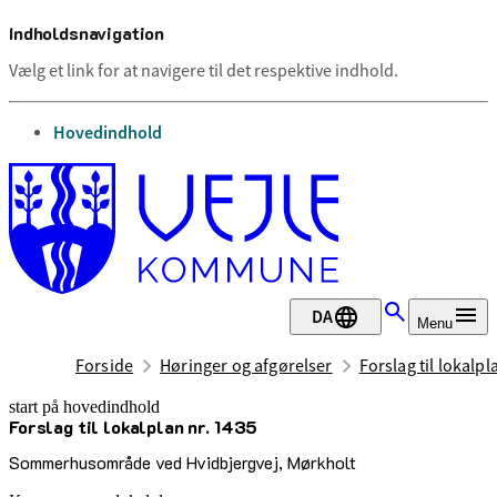
Indholdsnavigation
Vælg et link for at navigere til det respektive indhold.
gå til
Hovedindhold
DA
Menu
Forside
Høringer og afgørelser
Forslag til lokalpl
start på hovedindhold
Forslag til lokalplan nr. 1435
senest opdateret 4. november 2025
Sommerhusområde ved Hvidbjergvej, Mørkholt