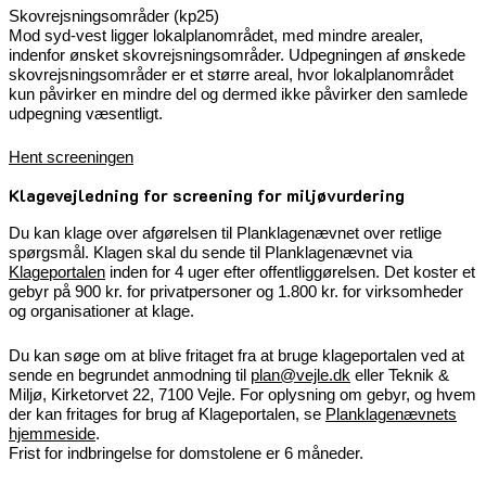
Skovrejsningsområder (kp25)
Mod syd-vest ligger lokalplanområdet, med mindre arealer,
indenfor ønsket skovrejsningsområder. Udpegningen af ønskede
skovrejsningsområder er et større areal, hvor lokalplanområdet
kun påvirker en mindre del og dermed ikke påvirker den samlede
udpegning væsentligt.
Hent screeningen
Klagevejledning for screening for miljøvurdering
Du kan klage over afgørelsen til Planklagenævnet over retlige
spørgsmål. Klagen skal du sende til Planklagenævnet via
Klageportalen
inden for 4 uger efter offentliggørelsen. Det koster et
gebyr på 900 kr. for privatpersoner og 1.800 kr. for virksomheder
og organisationer at klage.
Du kan søge om at blive fritaget fra at bruge klageportalen ved at
sende en begrundet anmodning til
plan@vejle.dk
eller Teknik &
Miljø, Kirketorvet 22, 7100 Vejle. For oplysning om gebyr, og hvem
der kan fritages for brug af Klageportalen, se
Planklagenævnets
hjemmeside
.
Frist for indbringelse for domstolene er 6 måneder.