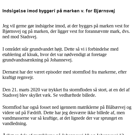
Indsigelse imod byggeri på marken v. for Bjørnsvej
Jeg vil gerne gør indsigelse imod, at der bygges på marken vest for
Bjørnsvej og på marken, der ligger vest for forannævnte mark, dvs.
ned mod Stadsvej.
I området står grundvandet højt. Dette så vi i forbindelse med
etablering af kloak, hvor det var nødvendigt at foretage
grundvandssænkning på Johannevej.
Dernæst har der været episoder med stormflod fra markerne, efter
kraftigt regnvejr.
Den 21. marts 2020 var trykket fra stormfloden så stort, at en del af
Stadsvej blev skyllet væk. Se vedhæftede billede.
Stormflod har også fosset ned igennem matriklerne på Blåbærvej og
videre ud på Fædrift. Dette har jeg desværre ikke billede af, men
vandmasserne var så kraftige, at det lignede der var sprunget en
vandledning.