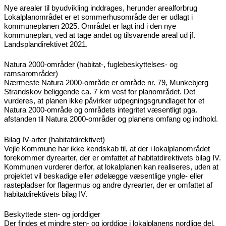
Nye arealer til byudvikling inddrages, herunder arealforbrug
Lokalplanområdet er et sommerhusområde der er udlagt i
kommuneplanen 2025. Området er lagt ind i den nye
kommuneplan, ved at tage andet og tilsvarende areal ud jf.
Landsplandirektivet 2021.
Natura 2000-områder (habitat-, fuglebeskyttelses- og
ramsarområder)
Nærmeste Natura 2000-område er område nr. 79, Munkebjerg
Strandskov beliggende ca. 7 km vest for planområdet. Det
vurderes, at planen ikke påvirker udpegningsgrundlaget for et
Natura 2000-område og områdets integritet væsentligt pga.
afstanden til Natura 2000-områder og planens omfang og indhold.
Bilag IV-arter (habitatdirektivet)
Vejle Kommune har ikke kendskab til, at der i lokalplanområdet
forekommer dyrearter, der er omfattet af habitatdirektivets bilag IV.
Kommunen vurderer derfor, at lokalplanen kan realiseres, uden at
projektet vil beskadige eller ødelægge væsentlige yngle- eller
rastepladser for flagermus og andre dyrearter, der er omfattet af
habitatdirektivets bilag IV.
Beskyttede sten- og jorddiger
Der findes et mindre sten- og jorddige i lokalplanens nordlige del.