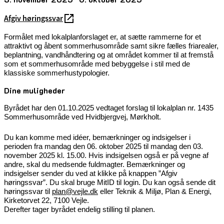
Afgiv høringssvar
Formålet med lokalplanforslaget er, at sætte rammerne for et
attraktivt og åbent sommerhusområde samt sikre fælles friarealer,
beplantning, vandhåndtering og at området kommer til at fremstå
som et sommerhusområde med bebyggelse i stil med de
klassiske sommerhustypologier.
Dine muligheder
Byrådet har den 01.10.2025 vedtaget forslag til lokalplan nr. 1435
Sommerhusområde ved Hvidbjergvej, Mørkholt.
Du kan komme med idéer, bemærkninger og indsigelser i
perioden
fra mandag den 06. oktober 2025 til mandag den 03.
november 2025 kl. 15.00.
Hvis indsigelsen også er på vegne af
andre, skal du medsende fuldmagter.
Bemærkninger og
indsigelser sender du ved at klikke på knappen ”Afgiv
høringssvar”. Du skal bruge MitID til login. Du kan også sende dit
høringssvar til
plan@vejle.dk
eller Teknik & Miljø, Plan & Energi,
Kirketorvet 22, 7100 Vejle.
Derefter tager byrådet endelig stilling til planen.