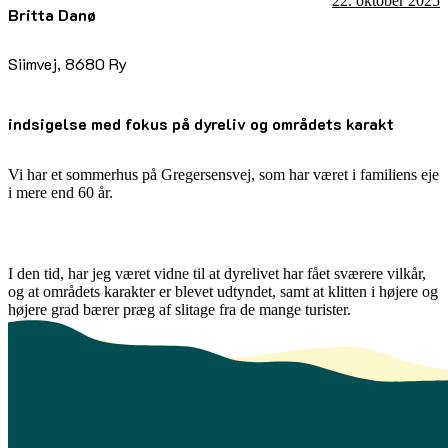
22. oktober 2025
Britta Danø
Siimvej, 8680 Ry
indsigelse med fokus på dyreliv og områdets karakt
Vi har et sommerhus på Gregersensvej, som har været i familiens eje
i mere end 60 år.
I den tid, har jeg været vidne til at dyrelivet har fået sværere vilkår,
og at områdets karakter er blevet udtyndet, samt at klitten i højere og
højere grad bærer præg af slitage fra de mange turister.
Jeg kan kun forestille mig, at nærværende lokalplan må bygge på
manglende dybt kendskab til området, dets karakter og dets dyreliv,
samt udviklingen heraf.