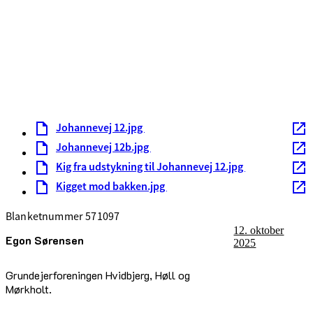
Johannevej 12.jpg
Johannevej 12b.jpg
Kig fra udstykning til Johannevej 12.jpg
Kigget mod bakken.jpg
Blanketnummer 571097
12. oktober
Egon Sørensen
2025
Grundejerforeningen Hvidbjerg, Høll og
Mørkholt.