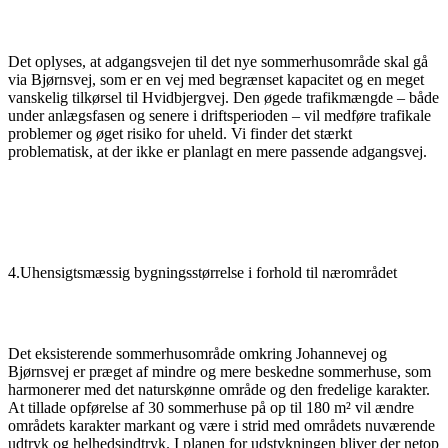
Det oplyses, at adgangsvejen til det nye sommerhusområde skal gå
via Bjørnsvej, som er en vej med begrænset kapacitet og en meget
vanskelig tilkørsel til Hvidbjergvej. Den øgede trafikmængde – både
under anlægsfasen og senere i driftsperioden – vil medføre trafikale
problemer og øget risiko for uheld. Vi finder det stærkt
problematisk, at der ikke er planlagt en mere passende adgangsvej.
4.Uhensigtsmæssig bygningsstørrelse i forhold til nærområdet
Det eksisterende sommerhusområde omkring Johannevej og
Bjørnsvej er præget af mindre og mere beskedne sommerhuse, som
harmonerer med det naturskønne område og den fredelige karakter.
At tillade opførelse af 30 sommerhuse på op til 180 m² vil ændre
områdets karakter markant og være i strid med områdets nuværende
udtryk og helhedsindtryk. I planen for udstykningen bliver der netop