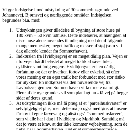
Vi gør indsigelse imod udstykning af 30 sommerhusgrunde ved
Johannevej, Bjørnsvej og nærliggende områder. Indsigelsen
begrundes bl.a. med:
Udstykningen giver tilladelse til bygning af store huse på
180 kvm + 50 kvm udhuse. Dette indebærer, at mængden af
disse huse alene anvendes til udlejning med deraf følgende
mange mennesker, meget trafik og masser af støj (som vi i
dag allerede kender fra Sommerhaven).
Indkørslen fra Hvidbjergvej er en meget dårlig plan. Vejen er
i forvejen hårdt belastet af meget trafik af såvel biler,
cyklister samt fodgængere. Hvidbjergvej er i en dårlig
forfatning og der er hverken fortov eller cykelsti, så efter
vores mening er en øget trafik her forbundet med stor risiko
for ulykker. En indkørsel via den nuværende vej fra
Lavbolsvej gennem Sommerhaven virker mere naturligt.
Flere af de nye grunde - vil som planlagt nu - få vej på begge
sider af deres grund.
At udstykningen ikke må få præg af et "parcelhuskvarter" er
selvfølgelig et plus, men dette må jo også medføre, at husene
får lov til egne farvevalg og altså også "sommerhusfarver",
som vi alle har i dag i Hvidbjerg og Mørkholt. Samtidig må
det jo være et krav, at der ikke kommer vejbelysning, som de
f.eks. har i Sommerhaven. Det er et sommerhusområde -