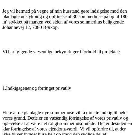
Jeg vil hermed på vegne af min husstand gøre indsigelse mod den
planlagte udstykning og opførelse af 30 sommerhuse på op til 180
m² stykket på marken ved siden af vores sommerhus beliggende
Johannevej 12, 7080 Børkop.
Vi har følgende væsentlige bekymringer i forhold til projektet:
1.Indkigsgener og forringet privatliv
Flere af de planlagte nye sommerhuse vil få direkte indkig til hele
vores grund. Dette er en væsentlig forringelse af vores privatliv og
oplevelse af at være i et roligt sommerhusområde. Det er desuden en
klar forringelse af vores ejendomsværdi. Vi vil opfordre til, at der
ikke bliver bygget huse helt op imod den sydlige del af