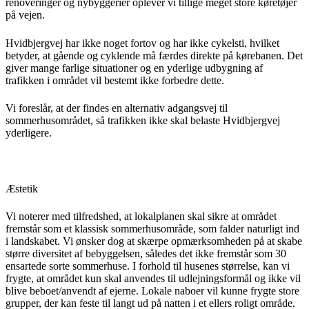
renoveringer og nybyggerier oplever vi tillige meget store køretøjer
på vejen.
Hvidbjergvej har ikke noget fortov og har ikke cykelsti, hvilket
betyder, at gående og cyklende må færdes direkte på kørebanen. Det
giver mange farlige situationer og en yderlige udbygning af
trafikken i området vil bestemt ikke forbedre dette.
Vi foreslår, at der findes en alternativ adgangsvej til
sommerhusområdet, så trafikken ikke skal belaste Hvidbjergvej
yderligere.
Æstetik
Vi noterer med tilfredshed, at lokalplanen skal sikre at området
fremstår som et klassisk sommerhusområde, som falder naturligt ind
i landskabet. Vi ønsker dog at skærpe opmærksomheden på at skabe
større diversitet af bebyggelsen, således det ikke fremstår som 30
ensartede sorte sommerhuse. I forhold til husenes størrelse, kan vi
frygte, at området kun skal anvendes til udlejningsformål og ikke vil
blive beboet/anvendt af ejerne. Lokale naboer vil kunne frygte store
grupper, der kan feste til langt ud på natten i et ellers roligt område.