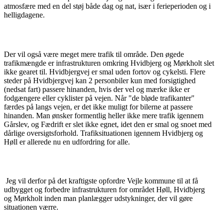
atmosfære med en del støj både dag og nat, især i ferieperioden og i
helligdagene.
Der vil også være meget mere trafik til område. Den øgede
trafikmængde er infrastrukturen omkring Hvidbjerg og Mørkholt slet
ikke gearet til. Hvidbjergvej er smal uden fortov og cykelsti. Flere
steder på Hvidbjergvej kan 2 personbiler kun med forsigtighed
(nedsat fart) passere hinanden, hvis der vel og mærke ikke er
fodgængere eller cyklister på vejen. Når "de bløde trafikanter"
færdes på langs vejen, er det ikke muligt for bilerne at passere
hinanden. Man ønsker formentlig heller ikke mere trafik igennem
Gårslev, og Fædrift er slet ikke egnet, idet den er smal og snoet med
dårlige oversigtsforhold. Trafiksituationen igennem Hvidbjerg og
Høll er allerede nu en udfordring for alle.
Jeg vil derfor på det kraftigste opfordre Vejle kommune til at få
udbygget og forbedre infrastrukturen for området Høll, Hvidbjerg
og Mørkholt inden man planlægger udstykninger, der vil gøre
situationen værre.