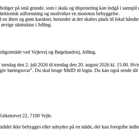
e boliger på små grunde, som i skala og disponering kan indgå i samsp
rkitektonisk udformning og modvirker en monoton bebyggelse.
 en åben og grøn karakter, herunder at der skabes plads til lokal håndte
rige stistruktur i Jelling.
 Boligområde ved Vejlevej og Bøgelundvej, Jelling.
orsdag den 2. juli 2026 til torsdag den 20. august 2026 kl. 15.00. Hvi
v høringssvar”. Du skal bruge MitID til login. Du kan også sende dit 
Kirketorvet 22, 7100 Vejle.
rådet ikke bebygges eller udnyttes på en måde, der kan foregribe indho