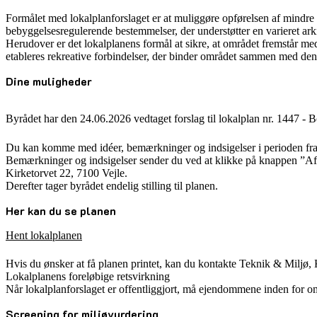
Formålet med lokalplanforslaget er at muliggøre opførelsen af mindr
bebyggelsesregulerende bestemmelser, der understøtter en varieret a
Herudover er det lokalplanens formål at sikre, at området fremstår med
etableres rekreative forbindelser, der binder området sammen med den øv
Dine muligheder
Byrådet har den 24.06.2026 vedtaget forslag til lokalplan nr. 1447 -
Du kan komme med idéer, bemærkninger og indsigelser i perioden fra t
Bemærkninger og indsigelser sender du ved at klikke på knappen ”Afgi
Kirketorvet 22, 7100 Vejle.
Derefter tager byrådet endelig stilling til planen.
Her kan du se planen
Hent lokalplanen
Hvis du ønsker at få planen printet, kan du kontakte Teknik & Miljø, 
Lokalplanens foreløbige retsvirkning
Når lokalplanforslaget er offentliggjort, må ejendommene inden for om
Screening for miljøvurdering