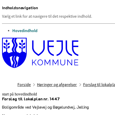
Indholdsnavigation
Vælg et link for at navigere til det respektive indhold.
gå til
Hovedindhold
Forside
Høringer og afgørelser
Forslag til lokalpl
start på hovedindhold
Forslag til lokalplan nr. 1447
senest opdateret 2. juli 2026
Boligområde ved Vejlevej og Bøgelundvej, Jelling