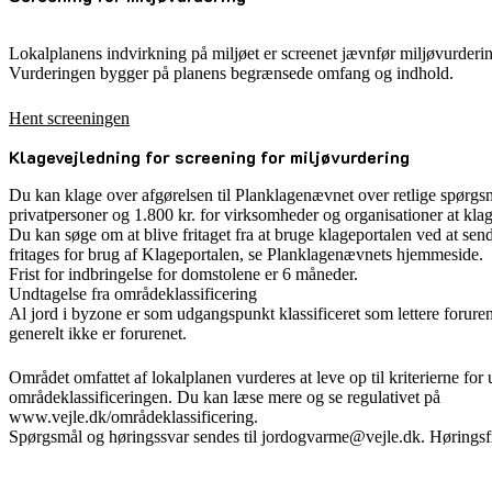
Lokalplanens indvirkning på miljøet er screenet jævnfør miljøvurderin
Vurderingen bygger på planens begrænsede omfang og indhold.
Hent screeningen
Klagevejledning for screening for miljøvurdering
Du kan klage over afgørelsen til Planklagenævnet over retlige spørgsm
privatpersoner og 1.800 kr. for virksomheder og organisationer at kla
Du kan søge om at blive fritaget fra at bruge klageportalen ved at se
fritages for brug af Klageportalen, se Planklagenævnets hjemmeside.
Frist for indbringelse for domstolene er 6 måneder.
Undtagelse fra områdeklassificering
Al jord i byzone er som udgangspunkt klassificeret som lettere foruren
generelt ikke er forurenet.
Området omfattet af lokalplanen vurderes at leve op til kriterierne fo
områdeklassificeringen. Du kan læse mere og se regulativet på
www.vejle.dk/områdeklassificering.
Spørgsmål og høringssvar sendes til jordogvarme@vejle.dk. Høringsfri