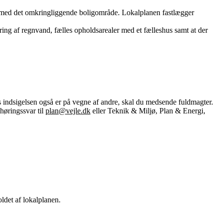
il med det omkringliggende boligområde. Lokalplanen fastlægger
ring af regnvand, fælles opholdsarealer med et fælleshus samt at der
s indsigelsen også er på vegne af andre, skal du medsende fuldmagter.
høringssvar til
plan@vejle.dk
eller Teknik & Miljø, Plan & Energi,
ldet af lokalplanen.