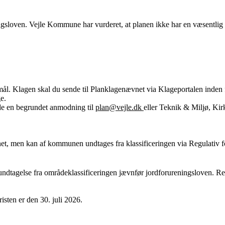
gsloven. Vejle Kommune har vurderet, at planen ikke har en væsentlig i
ål. Klagen skal du sende til Planklagenævnet via Klageportalen inden for
ge.
nde en begrundet anmodning til
plan@vejle.dk
eller Teknik & Miljø, Ki
et, men kan af kommunen undtages fra klassificeringen via Regulativ for
r undtagelse fra områdeklassificeringen jævnfør jordforureningsloven. R
sten er den 30. juli 2026.