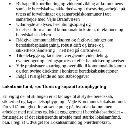
Bidrage til koordinering og videreudvikling af kommunens
samlede beredskabs-, sikkerheds- og krisestyringsarbejde på
tværs af forvaltninger og samarbejdskommuner i tæt
samarbejde med Vejle Brandvæsen
Udarbejde analyser, beslutningsoplæg og
ledelsesinformation til kommunaldirektøren, direktionen og
beredskabsledelsen
Rådgive kommunaldirektøren og fagforvaltninger om
beredskabsplanlægning, robust drift og krise- og
sikkerhedshåndtering – helt ned på driftsniveau
Tilrettelægge og facilitere tværgående videndeling,
evalueringer og læringsprocesser efter hændelser og øvelser
Yde praksisnær sparring og overblik til kommunaldirektøren
og den øvrige direktion i konkrete beredskabssituationer
Indgå i tværgående ad hoc stabsopgaver
Lokalsamfund, resiliens og kapacitetsopbygning
En vigtig del af stillingen er at bidrage til at styrke beredskab,
sikkerhed og kapacitetsopbygning i Vejle Kommunes lokalsamfund.
Du vil få mulighed for at sætte præg på, hvordan kommunen
arbejder med resiliens og lokalt engagement i beredskabsarbejdet – i
forlængelse af det eksisterende arbejde med stærke lokalsamfund,
bl.a. i regi af Udvalget for Lokalsamfund og Nærdemokrati.