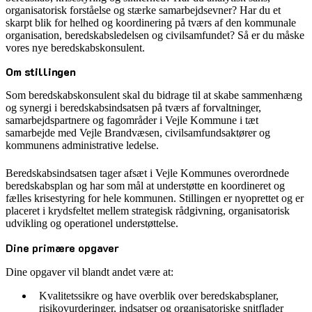
organisatorisk forståelse og stærke samarbejdsevner? Har du et
skarpt blik for helhed og koordinering på tværs af den kommunale
organisation, beredskabsledelsen og civilsamfundet? Så er du måske
vores nye beredskabskonsulent.
Om stillingen
Som beredskabskonsulent skal du bidrage til at skabe sammenhæng
og synergi i beredskabsindsatsen på tværs af forvaltninger,
samarbejdspartnere og fagområder i Vejle Kommune i tæt
samarbejde med Vejle Brandvæsen, civilsamfundsaktører og
kommunens administrative ledelse.
Beredskabsindsatsen tager afsæt i Vejle Kommunes overordnede
beredskabsplan og har som mål at understøtte en koordineret og
fælles krisestyring for hele kommunen. Stillingen er nyoprettet og er
placeret i krydsfeltet mellem strategisk rådgivning, organisatorisk
udvikling og operationel understøttelse.
Dine primære opgaver
Dine opgaver vil blandt andet være at:
Kvalitetssikre og have overblik over beredskabsplaner,
risikovurderinger, indsatser og organisatoriske snitflader