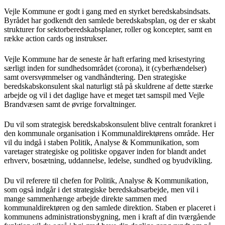
Vejle Kommune er godt i gang med en styrket beredskabsindsats.
Byrådet har godkendt den samlede beredskabsplan, og der er skabt
strukturer for sektorberedskabsplaner, roller og koncepter, samt en
række action cards og instrukser.
Vejle Kommune har de seneste år haft erfaring med krisestyring
særligt inden for sundhedsområdet (corona), it (cyberhændelser)
samt oversvømmelser og vandhåndtering. Den strategiske
beredskabskonsulent skal naturligt stå på skuldrene af dette stærke
arbejde og vil i det daglige have et meget tæt samspil med Vejle
Brandvæsen samt de øvrige forvaltninger.
Du vil som strategisk beredskabskonsulent blive centralt forankret i
den kommunale organisation i Kommunaldirektørens område. Her
vil du indgå i staben Politik, Analyse & Kommunikation, som
varetager strategiske og politiske opgaver inden for blandt andet
erhverv, bosætning, uddannelse, ledelse, sundhed og byudvikling.
Du vil referere til chefen for Politik, Analyse & Kommunikation,
som også indgår i det strategiske beredskabsarbejde, men vil i
mange sammenhænge arbejde direkte sammen med
kommunaldirektøren og den samlede direktion. Staben er placeret i
kommunens administrationsbygning, men i kraft af din tværgående