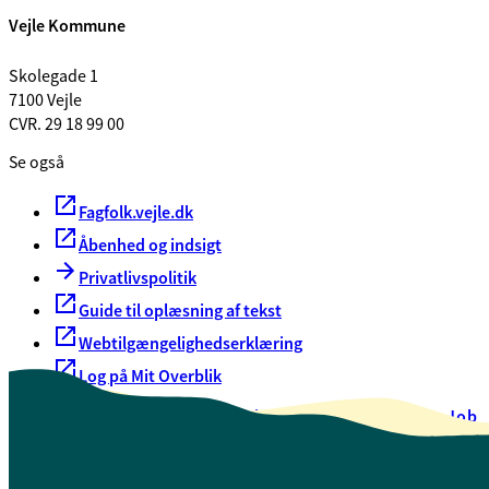
Vejle Kommune
Skolegade 1
7100 Vejle
CVR. 29 18 99 00
Se også
Fagfolk.vejle.dk
Åbenhed og indsigt
Privatlivspolitik
Guide til oplæsning af tekst
Webtilgængelighedserklæring
Log på Mit Overblik
Akut hjælp
EAN-numre
Oversigt over selvbetjening
Job
Presse