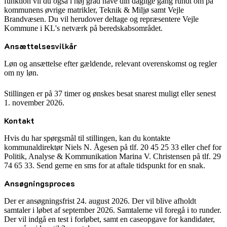
funktion vil du også i høj grad have din daglige gang rundt om på
kommunens øvrige matrikler, Teknik & Miljø samt Vejle
Brandvæsen. Du vil herudover deltage og repræsentere Vejle
Kommune i KL's netværk på beredskabsområdet.
Ansættelsesvilkår
Løn og ansættelse efter gældende, relevant overenskomst og regler
om ny løn.
Stillingen er på 37 timer og ønskes besat snarest muligt eller senest
1. november 2026.
Kontakt
Hvis du har spørgsmål til stillingen, kan du kontakte
kommunaldirektør Niels N. Ågesen på tlf. 20 45 25 33 eller chef for
Politik, Analyse & Kommunikation Marina V. Christensen på tlf. 29
74 65 33. Send gerne en sms for at aftale tidspunkt for en snak.
Ansøgningsproces
Der er ansøgningsfrist 24. august 2026. Der vil blive afholdt
samtaler i løbet af september 2026. Samtalerne vil foregå i to runder.
Der vil indgå en test i forløbet, samt en caseopgave for kandidater,