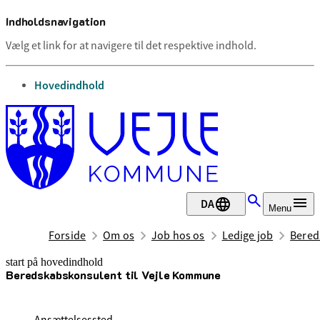
Indholdsnavigation
Vælg et link for at navigere til det respektive indhold.
gå til
Hovedindhold
DA
Menu
Forside
Om os
Job hos os
Ledige job
Bered
start på hovedindhold
Beredskabskonsulent til Vejle Kommune
senest opdateret 8. juli 2026
Ansættelsessted