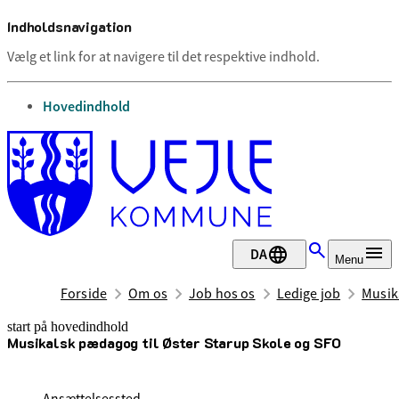
Indholdsnavigation
Vælg et link for at navigere til det respektive indhold.
gå til
Hovedindhold
DA
Menu
Forside
Om os
Job hos os
Ledige job
Musik
start på hovedindhold
Musikalsk pædagog til Øster Starup Skole og SFO
senest opdateret 3. juli 2026
Ansættelsessted