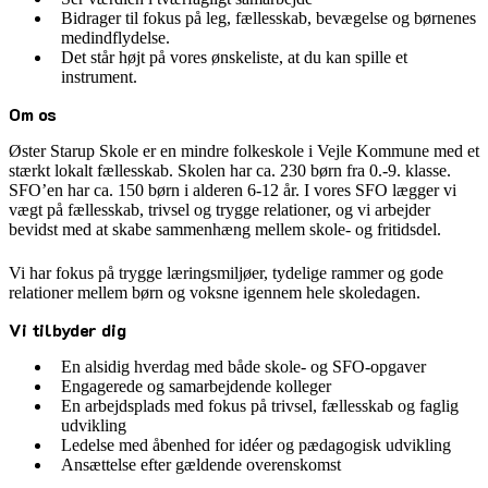
Bidrager til fokus på leg, fællesskab, bevægelse og børnenes
medindflydelse.
Det står højt på vores ønskeliste, at du kan spille et
instrument.
Om os
Øster Starup Skole er en mindre folkeskole i Vejle Kommune med et
stærkt lokalt fællesskab. Skolen har ca. 230 børn fra 0.-9. klasse.
SFO’en har ca. 150 børn i alderen 6-12 år. I vores SFO lægger vi
vægt på fællesskab, trivsel og trygge relationer, og vi arbejder
bevidst med at skabe sammenhæng mellem skole- og fritidsdel.
Vi har fokus på trygge læringsmiljøer, tydelige rammer og gode
relationer mellem børn og voksne igennem hele skoledagen.
Vi tilbyder dig
En alsidig hverdag med både skole- og SFO-opgaver
Engagerede og samarbejdende kolleger
En arbejdsplads med fokus på trivsel, fællesskab og faglig
udvikling
Ledelse med åbenhed for idéer og pædagogisk udvikling
Ansættelse efter gældende overenskomst