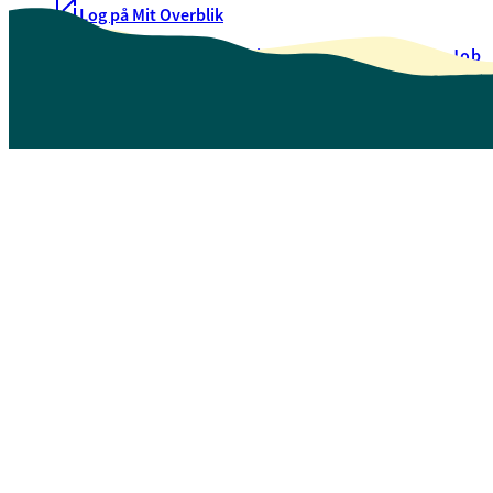
Log på Mit Overblik
Akut hjælp
EAN-numre
Oversigt over selvbetjening
Job
Presse