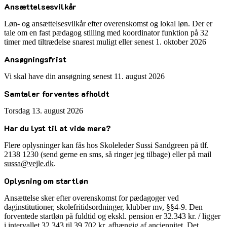
Ansættelsesvilkår
Løn- og ansættelsesvilkår efter overenskomst og lokal løn. Der er
tale om en fast pædagog stilling med koordinator funktion på 32
timer med tiltrædelse snarest muligt eller senest 1. oktober 2026
Ansøgningsfrist
Vi skal have din ansøgning senest 11. august 2026
Samtaler forventes afholdt
Torsdag 13. august 2026
Har du lyst til at vide mere?
Flere oplysninger kan fås hos Skoleleder Sussi Sandgreen på tlf.
2138 1230 (send gerne en sms, så ringer jeg tilbage) eller på mail
sussa@vejle.dk
.
Oplysning om startløn
Ansættelse sker efter overenskomst for pædagoger ved
daginstitutioner, skolefritidsordninger, klubber mv, §§4-9. Den
forventede startløn på fuldtid og ekskl. pension er 32.343 kr. / ligger
i intervallet 32.343 til 39.702 kr. afhængig af anciennitet. Det