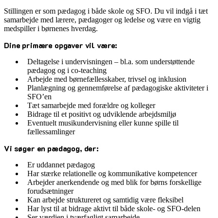
Stillingen er som pædagog i både skole og SFO. Du vil indgå i tæt
samarbejde med lærere, pædagoger og ledelse og være en vigtig
medspiller i børnenes hverdag.
Dine primære opgaver vil være:
Deltagelse i undervisningen – bl.a. som understøttende
pædagog og i co-teaching
Arbejde med børnefællesskaber, trivsel og inklusion
Planlægning og gennemførelse af pædagogiske aktiviteter i
SFO’en
Tæt samarbejde med forældre og kolleger
Bidrage til et positivt og udviklende arbejdsmiljø
Eventuelt musikundervisning eller kunne spille til
fællessamlinger
Vi søger en pædagog, der:
Er uddannet pædagog
Har stærke relationelle og kommunikative kompetencer
Arbejder anerkendende og med blik for børns forskellige
forudsætninger
Kan arbejde struktureret og samtidig være fleksibel
Har lyst til at bidrage aktivt til både skole- og SFO-delen
Ser værdien i tværfagligt samarbejde