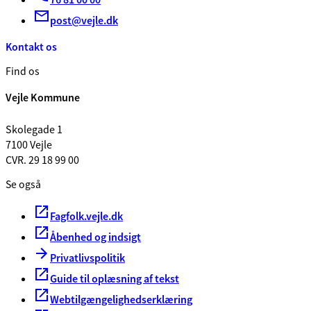
post@vejle.dk
Kontakt os
Find os
Vejle Kommune
Skolegade 1
7100 Vejle
CVR. 29 18 99 00
Se også
Fagfolk.vejle.dk
Åbenhed og indsigt
Privatlivspolitik
Guide til oplæsning af tekst
Webtilgængelighedserklæring