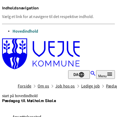
Indholdsnavigation
Vælg et link for at navigere til det respektive indhold.
gå til
Hovedindhold
DA
Menu
Forside
Om os
Job hos os
Ledige job
Pædag
start på hovedindhold
Pædagog til Mølholm Skole
senest opdateret 1. juli 2026
Ansættelsessted