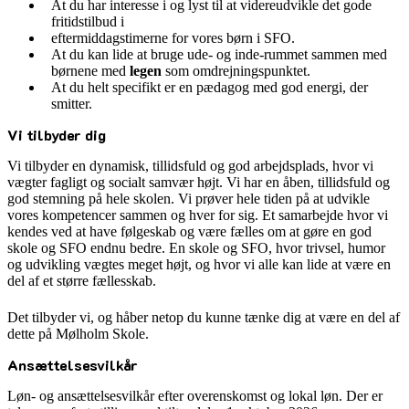
At du har interesse i og lyst til at videreudvikle det gode
fritidstilbud i
eftermiddagstimerne for vores børn i SFO.
At du kan lide at bruge ude- og inde-rummet sammen med
børnene med
legen
som omdrejningspunktet.
At du helt specifikt er en pædagog med god energi, der
smitter.
Vi tilbyder dig
Vi tilbyder en dynamisk, tillidsfuld og god arbejdsplads, hvor vi
vægter fagligt og socialt samvær højt. Vi har en åben, tillidsfuld og
god stemning på hele skolen. Vi prøver hele tiden på at udvikle
vores kompetencer sammen og hver for sig. Et samarbejde hvor vi
kendes ved at have følgeskab og være fælles om at gøre en god
skole og SFO endnu bedre. En skole og SFO, hvor trivsel, humor
og udvikling vægtes meget højt, og hvor vi alle kan lide at være en
del af et større fællesskab.
Det tilbyder vi, og håber netop du kunne tænke dig at være en del af
dette på Mølholm Skole.
Ansættelsesvilkår
Løn- og ansættelsesvilkår efter overenskomst og lokal løn. Der er