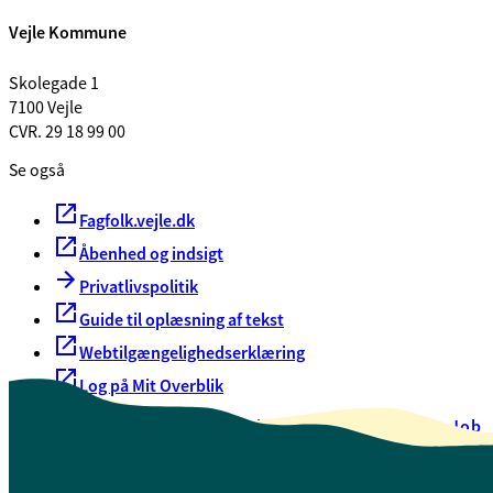
Vejle Kommune
Skolegade 1
7100 Vejle
CVR. 29 18 99 00
Se også
Fagfolk.vejle.dk
Åbenhed og indsigt
Privatlivspolitik
Guide til oplæsning af tekst
Webtilgængelighedserklæring
Log på Mit Overblik
Akut hjælp
EAN-numre
Oversigt over selvbetjening
Job
Presse