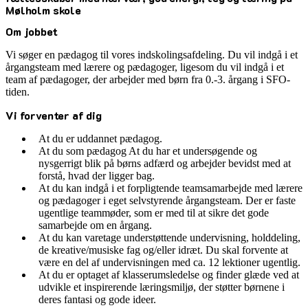
Mølholm skole
Om jobbet
Vi søger en pædagog til vores indskolingsafdeling. Du vil indgå i et
årgangsteam med lærere og pædagoger, ligesom du vil indgå i et
team af pædagoger, der arbejder med børn fra 0.-3. årgang i SFO-
tiden.
Vi forventer af dig
At du er uddannet pædagog.
At du som pædagog At du har et undersøgende og
nysgerrigt blik på børns adfærd og arbejder bevidst med at
forstå, hvad der ligger bag.
At du kan indgå i et forpligtende teamsamarbejde med lærere
og pædagoger i eget selvstyrende årgangsteam. Der er faste
ugentlige teammøder, som er med til at sikre det gode
samarbejde om en årgang.
At du kan varetage understøttende undervisning, holddeling,
de kreative/musiske fag og/eller idræt. Du skal forvente at
være en del af undervisningen med ca. 12 lektioner ugentlig.
At du er optaget af klasserumsledelse og finder glæde ved at
udvikle et inspirerende læringsmiljø, der støtter børnene i
deres fantasi og gode ideer.