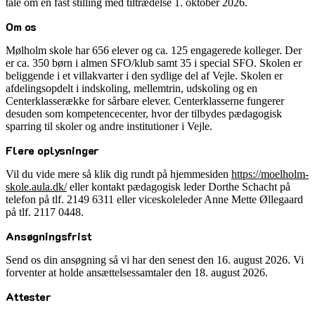
tale om en fast stilling med tiltrædelse 1. oktober 2026.
Om os
Mølholm skole har 656 elever og ca. 125 engagerede kolleger. Der
er ca. 350 børn i almen SFO/klub samt 35 i special SFO. Skolen er
beliggende i et villakvarter i den sydlige del af Vejle. Skolen er
afdelingsopdelt i indskoling, mellemtrin, udskoling og en
Centerklasserække for sårbare elever. Centerklasserne fungerer
desuden som kompetencecenter, hvor der tilbydes pædagogisk
sparring til skoler og andre institutioner i Vejle.
Flere oplysninger
Vil du vide mere så klik dig rundt på hjemmesiden
https://moelholm-
skole.aula.dk/
eller kontakt pædagogisk leder Dorthe Schacht på
telefon på tlf. 2149 6311 eller viceskoleleder Anne Mette Øllegaard
på tlf. 2117 0448.
Ansøgningsfrist
Send os din ansøgning så vi har den senest den 16. august 2026. Vi
forventer at holde ansættelsessamtaler den 18. august 2026.
Attester