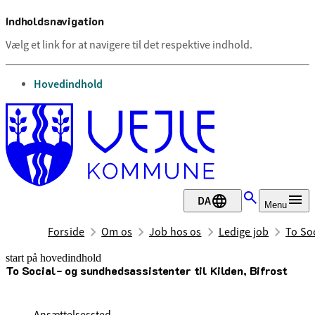
Indholdsnavigation
Vælg et link for at navigere til det respektive indhold.
gå til
Hovedindhold
DA
Menu
Forside
Om os
Job hos os
Ledige job
To Soc
start på hovedindhold
To Social- og sundhedsassistenter til Kilden, Bifrost
senest opdateret 23. juni 2026
Ansættelsessted