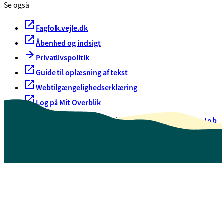
Se også
Fagfolk.vejle.dk
Åbenhed og indsigt
Privatlivspolitik
Guide til oplæsning af tekst
Webtilgængelighedserklæring
Log på Mit Overblik
Akut hjælp
EAN-numre
Oversigt over selvbetjening
Job
Presse