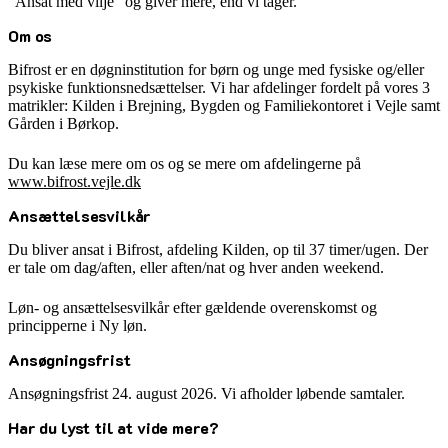
”Ansat med vilje” og giver mere, end vi tager.
Om os
Bifrost er en døgninstitution for børn og unge med fysiske og/eller
psykiske funktionsnedsættelser. Vi har afdelinger fordelt på vores 3
matrikler: Kilden i Brejning, Bygden og Familiekontoret i Vejle samt
Gården i Børkop.
Du kan læse mere om os og se mere om afdelingerne på
www.bifrost.vejle.dk
Ansættelsesvilkår
Du bliver ansat i Bifrost, afdeling Kilden, op til 37 timer/ugen. Der
er tale om dag/aften, eller aften/nat og hver anden weekend.
Løn- og ansættelsesvilkår efter gældende overenskomst og
principperne i Ny løn.
Ansøgningsfrist
Ansøgningsfrist 24. august 2026. Vi afholder løbende samtaler.
Har du lyst til at vide mere?