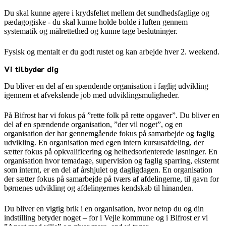
Du skal kunne agere i krydsfeltet mellem det sundhedsfaglige og
pædagogiske - du skal kunne holde bolde i luften gennem
systematik og målrettethed og kunne tage beslutninger.
Fysisk og mentalt er du godt rustet og kan arbejde hver 2. weekend.
Vi tilbyder dig
Du bliver en del af en spændende organisation i faglig udvikling
igennem et afvekslende job med udviklingsmuligheder.
På Bifrost har vi fokus på ”rette folk på rette opgaver”. Du bliver en
del af en spændende organisation, ”der vil noget”, og en
organisation der har gennemgående fokus på samarbejde og faglig
udvikling. En organisation med egen intern kursusafdeling, der
sætter fokus på opkvalificering og helhedsorienterede løsninger. En
organisation hvor temadage, supervision og faglig sparring, eksternt
som internt, er en del af årshjulet og dagligdagen. En organisation
der sætter fokus på samarbejde på tværs af afdelingerne, til gavn for
børnenes udvikling og afdelingernes kendskab til hinanden.
Du bliver en vigtig brik i en organisation, hvor netop du og din
indstilling betyder noget – for i Vejle kommune og i Bifrost er vi