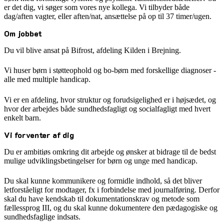
er det dig, vi søger som vores nye kollega. Vi tilbyder både
dag/aften vagter, eller aften/nat, ansættelse på op til 37 timer/ugen.
Om jobbet
Du vil blive ansat på Bifrost, afdeling Kilden i Brejning.
Vi huser børn i støtteophold og bo-børn med forskellige diagnoser -
alle med multiple handicap.
Vi er en afdeling, hvor struktur og forudsigelighed er i højsædet, og
hvor der arbejdes både sundhedsfagligt og socialfagligt med hvert
enkelt barn.
Vi forventer af dig
Du er ambitiøs omkring dit arbejde og ønsker at bidrage til de bedst
mulige udviklingsbetingelser for børn og unge med handicap.
Du skal kunne kommunikere og formidle indhold, så det bliver
letforståeligt for modtager, fx i forbindelse med journalføring. Derfor
skal du have kendskab til dokumentationskrav og metode som
fællessprog III, og du skal kunne dokumentere den pædagogiske og
sundhedsfaglige indsats.