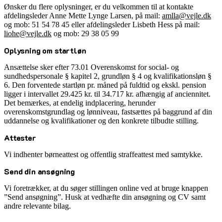
Ønsker du flere oplysninger, er du velkommen til at kontakte
afdelingsleder Anne Mette Lynge Larsen, på mail:
amlla@vejle.dk
og mob: 51 54 78 45 eller afdelingsleder Lisbeth Hess på mail:
liohe@vejle.dk
og mob: 29 38 05 99
Oplysning om startløn
Ansættelse sker efter 73.01 Overenskomst for social- og
sundhedspersonale § kapitel 2, grundløn § 4 og kvalifikationsløn §
6. Den forventede startløn pr. måned på fuldtid og ekskl. pension
ligger i intervallet 29.425 kr. til 34.717 kr. afhængig af anciennitet.
Det bemærkes, at endelig indplacering, herunder
overenskomstgrundlag og lønniveau, fastsættes på baggrund af din
uddannelse og kvalifikationer og den konkrete tilbudte stilling.
Attester
Vi indhenter børneattest og offentlig straffeattest med samtykke.
Send din ansøgning
Vi foretrækker, at du søger stillingen online ved at bruge knappen
”Send ansøgning”. Husk at vedhæfte din ansøgning og CV samt
andre relevante bilag.