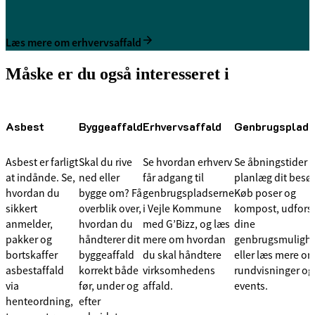
Læs mere om erhvervsaffald
Måske er du også interesseret i
Asbest
Byggeaffald
Erhvervsaffald
Genbrugsplads
Asbest er farligt
Skal du rive
Se hvordan erhverv
Se åbningstider 
at indånde. Se,
ned eller
får adgang til
planlæg dit besø
hvordan du
bygge om? Få
genbrugspladserne
Køb poser og
sikkert
overblik over,
i Vejle Kommune
kompost, udfors
anmelder,
hvordan du
med G’Bizz, og læs
dine
pakker og
håndterer dit
mere om hvordan
genbrugsmulighe
bortskaffer
byggeaffald
du skal håndtere
eller læs mere o
asbestaffald
korrekt både
virksomhedens
rundvisninger og
via
før, under og
affald.
events.
henteordning,
efter