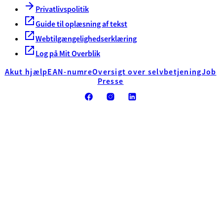
Privatlivspolitik
Guide til oplæsning af tekst
Webtilgængelighedserklæring
Log på Mit Overblik
Akut hjælp
EAN-numre
Oversigt over selvbetjening
Job
Presse