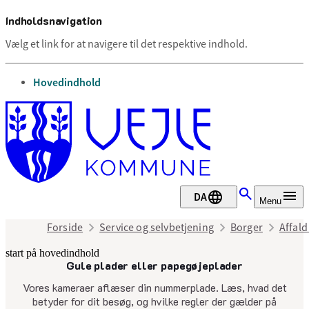
Indholdsnavigation
Vælg et link for at navigere til det respektive indhold.
gå til
Hovedindhold
DA
Menu
Forside
Service og selvbetjening
Borger
Affal
start på hovedindhold
Gule plader eller papegøjeplader
senest opdateret 22. april 2026
Vores kameraer aflæser din nummerplade. Læs, hvad det
betyder for dit besøg, og hvilke regler der gælder på