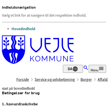
Indholdsnavigation
Vælg et link for at navigere til det respektive indhold.
gå til
Hovedindhold
DA
Menu
Forside
Service og selvbetjening
Borger
Affal
start på hovedindhold
Betingelser for brug
senest opdateret 8. maj 2025
1. Ansvarsfraskrivelse