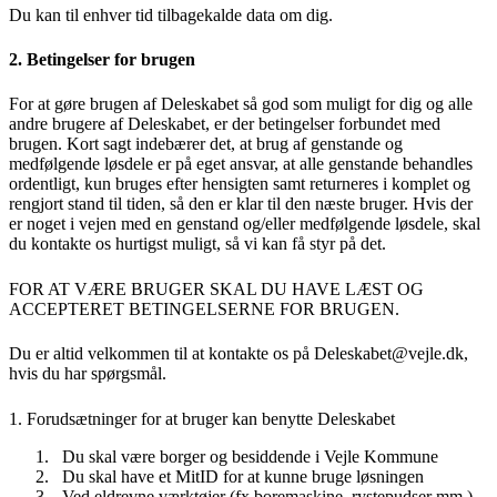
Du kan til enhver tid tilbagekalde data om dig.
2. Betingelser for brugen
For at gøre brugen af Deleskabet så god som muligt for dig og alle
andre brugere af Deleskabet, er der betingelser forbundet med
brugen. Kort sagt indebærer det, at brug af genstande og
medfølgende løsdele er på eget ansvar, at alle genstande behandles
ordentligt, kun bruges efter hensigten samt returneres i komplet og
rengjort stand til tiden, så den er klar til den næste bruger. Hvis der
er noget i vejen med en genstand og/eller medfølgende løsdele, skal
du kontakte os hurtigst muligt, så vi kan få styr på det.
FOR AT VÆRE BRUGER SKAL DU HAVE LÆST OG
ACCEPTERET BETINGELSERNE FOR BRUGEN.
Du er altid velkommen til at kontakte os på Deleskabet@vejle.dk,
hvis du har spørgsmål.
1. Forudsætninger for at bruger kan benytte Deleskabet
Du skal være borger og besiddende i Vejle Kommune
Du skal have et MitID for at kunne bruge løsningen
Ved eldrevne værktøjer (fx boremaskine, rystepudser mm.)