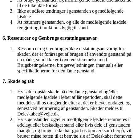
til de tiltænkte formål
Ikke at udføre ændringer i genstanden og medfølgende
løsdele
At returnere genstanden, og alle de medfølgende løsdele,
rengjort og i funktionsdygtig tilstand.
6. Ressourcer og Genbrugs erstatningsansvar
Ressourcer og Genbrug er ikke erstatningsansvarlig for
skader, der er forårsaget af brugen af anvendte genstand på
en måde, som ikke er i overensstemmelse med
Brugsbetingelserne, brugervejledningen (manual) eller
specifikationerne for den lånte genstand
7. Skade og tab
Hvis der opstår skade på den lånte genstand og/eller
medfølgende løsdele i løbet af låneperioden, skal dette
meddeles til os omgående efter at det er blevet opdaget, og
senest ved returnering af genstanden. Skader meldes til
Deleskabet@vejle.dk
Hvis genstanden og/eller medfølgende løsdele returneres i
ødelagt eller beskadiget stand eller hvis dele af genstanden
mangler, og bruger ikke har gjort os opmærksom herpå, vil
bruger miste retten til at benytte sig af Deleskabet fremover.