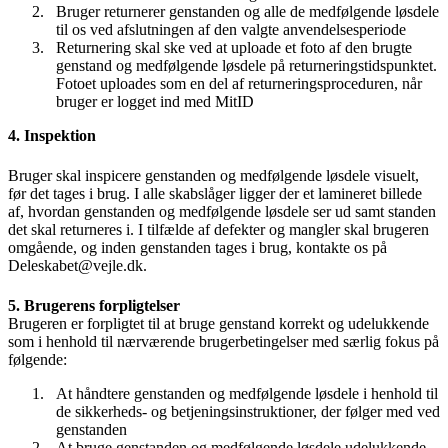
Bruger returnerer genstanden og alle de medfølgende løsdele
til os ved afslutningen af den valgte anvendelsesperiode
Returnering skal ske ved at uploade et foto af den brugte
genstand og medfølgende løsdele på returneringstidspunktet.
Fotoet uploades som en del af returneringsproceduren, når
bruger er logget ind med MitID
4. Inspektion
Bruger skal inspicere genstanden og medfølgende løsdele visuelt,
før det tages i brug. I alle skabslåger ligger der et lamineret billede
af, hvordan genstanden og medfølgende løsdele ser ud samt standen
det skal returneres i. I tilfælde af defekter og mangler skal brugeren
omgående, og inden genstanden tages i brug, kontakte os på
Deleskabet@vejle.dk.
5. Brugerens forpligtelser
Brugeren er forpligtet til at bruge genstand korrekt og udelukkende
som i henhold til nærværende brugerbetingelser med særlig fokus på
følgende:
At håndtere genstanden og medfølgende løsdele i henhold til
de sikkerheds- og betjeningsinstruktioner, der følger med ved
genstanden
At bruge genstanden og medfølgende løsdele udelukkende