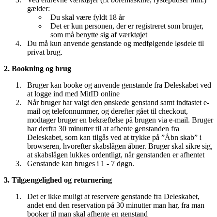
gælder:
Du skal være fyldt 18 år
Det er kun personen, der er registreret som bruger,
som må benytte sig af værktøjet
Du må kun anvende genstande og medfølgende løsdele til
privat brug.
2. Bookning og brug
Bruger kan booke og anvende genstande fra Deleskabet ved
at logge ind med MitID online
Når bruger har valgt den ønskede genstand samt indtastet e-
mail og telefonnummer, og derefter gået til checkout,
modtager bruger en bekræftelse på brugen via e-mail. Bruger
har derfra 30 minutter til at afhente genstanden fra
Deleskabet, som kan tilgås ved at trykke på ”Åbn skab” i
browseren, hvorefter skabslågen åbner. Bruger skal sikre sig,
at skabslågen lukkes ordentligt, når genstanden er afhentet
Genstande kan bruges i 1 - 7 døgn.
3. Tilgængelighed og returnering
Det er ikke muligt at reservere genstande fra Deleskabet,
andet end den reservation på 30 minutter man har, fra man
booker til man skal afhente en genstand