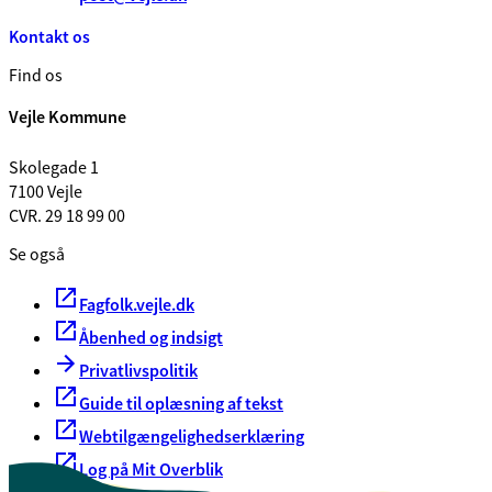
Kontakt os
Find os
Vejle Kommune
Skolegade 1
7100 Vejle
CVR. 29 18 99 00
Se også
Fagfolk.vejle.dk
Åbenhed og indsigt
Privatlivspolitik
Guide til oplæsning af tekst
Webtilgængelighedserklæring
Log på Mit Overblik