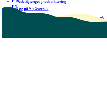
Webtilgængelighedserklæring
Log på Mit Overblik
Akut hjælp
EAN-numre
Oversigt over selvbetjening
Job
Presse