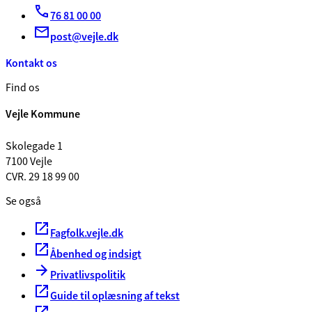
76 81 00 00
post@vejle.dk
Kontakt os
Find os
Vejle Kommune
Skolegade 1
7100 Vejle
CVR. 29 18 99 00
Se også
Fagfolk.vejle.dk
Åbenhed og indsigt
Privatlivspolitik
Guide til oplæsning af tekst