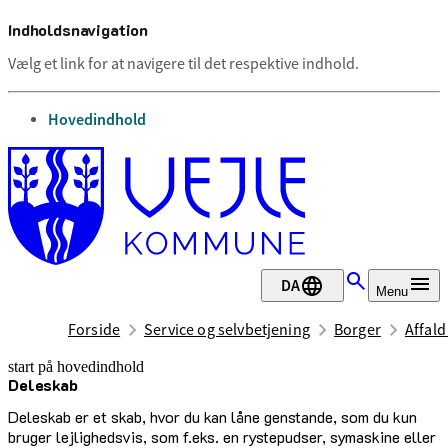
Indholdsnavigation
Vælg et link for at navigere til det respektive indhold.
gå til
Hovedindhold
DA
Menu
Forside
Service og selvbetjening
Borger
Affal
start på hovedindhold
Deleskab
senest opdateret 12. november 2025
Deleskab er et skab, hvor du kan låne genstande, som du kun
bruger lejlighedsvis, som f.eks. en rystepudser, symaskine eller